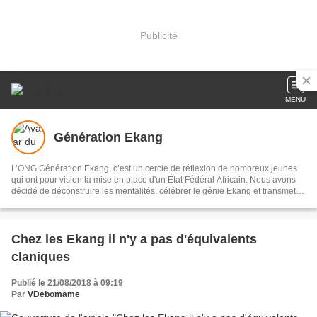
Publicité
MENU
Génération Ekang
L’ONG Génération Ekang, c’est un cercle de réflexion de nombreux jeunes
qui ont pour vision la mise en place d'un État Fédéral Africain. Nous avons
décidé de déconstruire les mentalités, célébrer le génie Ekang et transmettre
les héritages scientifiques issus des traditions aux générations actuelles et
avenirs.
Chez les Ekang il n'y a pas d'équivalents
claniques
Publié le 21/08/2018 à 09:19
Par
VDebomame