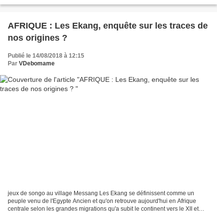
perspectives dans le cas du Woleu-Ntem...
AFRIQUE : Les Ekang, enquête sur les traces de
nos origines ?
Publié le 14/08/2018 à 12:15
Par
VDebomame
jeux de songo au village Messang Les Ekang se définissent comme un
peuple venu de l'Egypte Ancien et qu'on retrouve aujourd'hui en Afrique
centrale selon les grandes migrations qu'a subit le continent vers le XII et
XIVie. L'histoire de ce grand peuple...