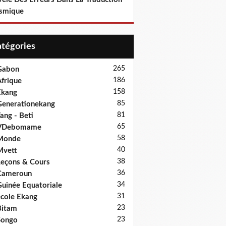
smique
Catégories
265
Gabon
186
frique
158
Ekang
85
enerationekang
81
ang - Beti
65
VDebomame
58
Monde
40
Mvett
38
eçons & Cours
36
Cameroun
34
uinée Equatoriale
31
cole Ekang
23
Bitam
23
Songo