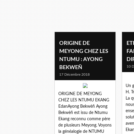
ORIGINE DE
ET
MEYONG CHEZ LES
FA
NTUMU : AYONG
DI
10 
BEKWEÑ
17 Décembre 2018
Un g
H. T
ORIGINE DE MEYONG
La q
CHEZ LES NTUMU EKANG
nous
EdanAyong Bekwèñ Ayong
ense
Bekwèñ est issu de Ntumu
solu
Ekang reconnu comme père
aven
de plusieurs Meyong. Voyons
Ekang
la généalogie de NTUMU