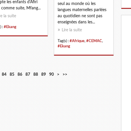
te les enfants d'Afiri
seul au monde où les
 comme suite, Mfang...
langues maternelles parlées
re la suite
au quotidien ne sont pas
enseignées dans les...
) :
#Ekang
Lire la suite
Tag(s) :
#Afrique
,
#CEMAC
,
#Ekang
1
2
84
85
86
87
88
89
90
>
>>
0
0
0
0