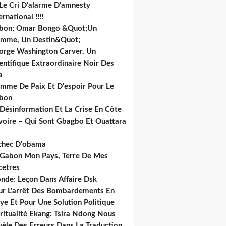
 Le Cri D'alarme D'amnesty
ernational !!!!
bon; Omar Bongo &Quot;Un
mme, Un Destin&Quot;
orge Washington Carver, Un
entifique Extraordinaire Noir Des
a
mme De Paix Et D'espoir Pour Le
bon
 Désinformation Et La Crise En Côte
ivoire – Qui Sont Gbagbo Et Ouattara
echec D'obama
 Gabon Mon Pays, Terre De Mes
cetres
nde: Leçon Dans Affaire Dsk
ur L'arrêt Des Bombardements En
ye Et Pour Une Solution Politique
ritualité Ekang: Tsira Ndong Nous
vèle Des Erreurs Dans La Traduction