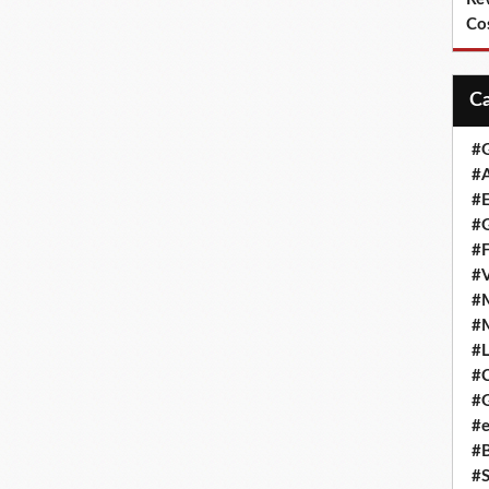
Co
#
#A
#
#G
#F
#
#
#
#L
#
#G
#e
#
#