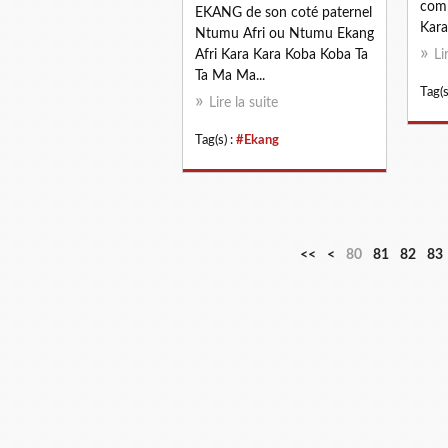
comp
EKANG de son coté paternel
Kara
Ntumu Afri ou Ntumu Ekang
Afri Kara Kara Koba Koba Ta
Li
Ta Ma Ma...
Tag(s
Lire la suite
Tag(s) :
#Ekang
1
2
3
4
5
6
7
<<
<
80
81
82
83
0
0
0
0
0
0
0