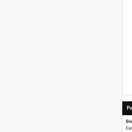
Bi
Cot