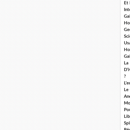
Et
Int
Ga
Ho
Ge
Sci
Us
Ho
Ga
La
D’
?
L'
Le
An
Mo
Po
Lib
Spi
Ré