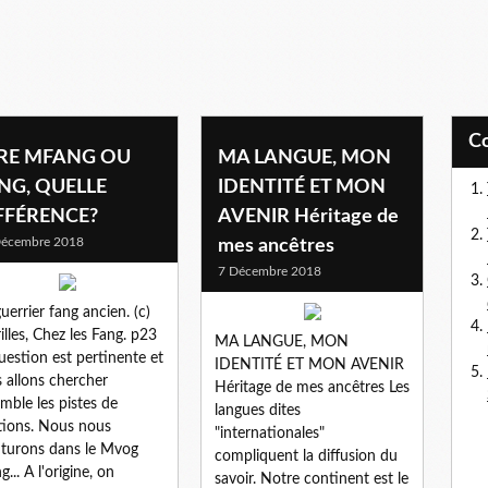
RE MFANG OU
MA LANGUE, MON
NG, QUELLE
IDENTITÉ ET MON
FFÉRENCE?
AVENIR Héritage de
Décembre 2018
mes ancêtres
7 Décembre 2018
uerrier fang ancien. (c)
rilles, Chez les Fang. p23
MA LANGUE, MON
uestion est pertinente et
IDENTITÉ ET MON AVENIR
 allons chercher
Héritage de mes ancêtres Les
mble les pistes de
langues dites
tions. Nous nous
"internationales"
turons dans le Mvog
compliquent la diffusion du
... A l'origine, on
savoir. Notre continent est le