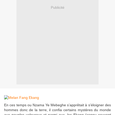
Publicité
En ces temps ou Nzama Ye Mebeghe s’apprêtait à s'éloigner des
hommes donc de la terre, il confia certains mystères du monde
aux peuples valeureux et parmi eux, les Ekang (
connu souvent