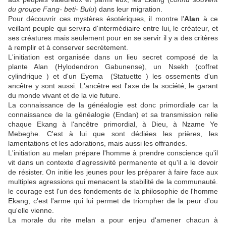
du groupe Fang- beti- Bulu
) dans leur migration.
Pour découvrir ces mystères ésotériques, il montre l'
Alan
à ce
veillant peuple qui servira d'intermédiaire entre lui, le créateur, et
ses créatures mais seulement pour en se servir il y a des critères
à remplir et à conserver secrètement.
L'initiation est organisée dans un lieu secret composé de la
plante Alan (Hylodendron Gabunense), un Nsekh (coffret
cylindrique ) et d'un Eyema (Statuette ) les ossements d'un
ancêtre y sont aussi. L'ancêtre est l'axe de la société, le garant
du monde vivant et de la vie future.
La connaissance de la généalogie est donc primordiale car la
connaissance de la généalogie (Endan) et sa transmission relie
chaque Ekang à l'ancêtre primordial, à Dieu, à Nzame Ye
Mebeghe. C'est à lui que sont dédiées les prières, les
lamentations et les adorations, mais aussi les offrandes.
L'initiation au melan prépare l'homme à prendre conscience qu'il
vit dans un contexte d'agressivité permanente et qu'il a le devoir
de résister. On initie les jeunes pour les préparer à faire face aux
multiples agressions qui menacent la stabilité de la communauté.
le courage est l'un des fondements de la philosophie de l'homme
Ekang, c'est l'arme qui lui permet de triompher de la peur d'ou
qu'elle vienne.
La morale du rite melan a pour enjeu d'amener chacun à