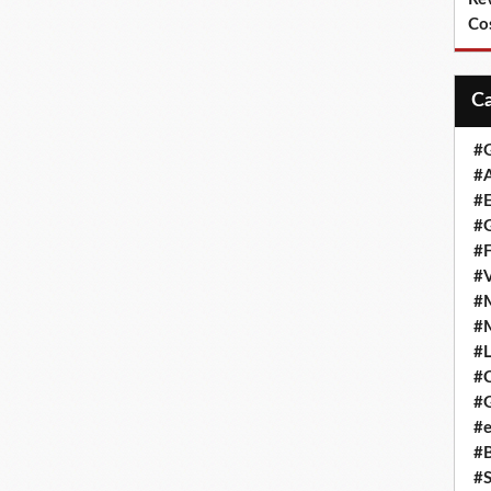
Co
#
#A
#
#G
#F
#
#
#
#L
#
#G
#e
#
#