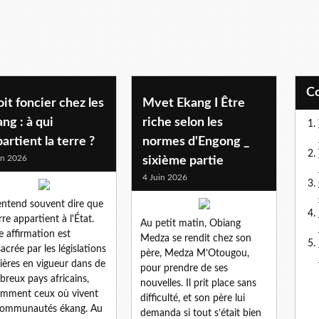
it foncier chez les
Mvet Ekang I Être
ng : à qui
riche selon les
artient la terre ?
normes d'Engong _
in 2026
sixième partie
4 Juin 2026
ntend souvent dire que
rre appartient à l'État.
Au petit matin, Obiang
e affirmation est
Medza se rendit chez son
acrée par les législations
père, Medza M’Otougou,
ières en vigueur dans de
pour prendre de ses
reux pays africains,
nouvelles. Il prit place sans
mment ceux où vivent
difficulté, et son père lui
communautés ékang. Au
demanda si tout s’était bien