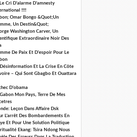
 Le Cri D'alarme D'amnesty
ernational !!!!
bon; Omar Bongo &Quot;Un
mme, Un Destin&Quot;
orge Washington Carver, Un
entifique Extraordinaire Noir Des
a
mme De Paix Et D'espoir Pour Le
bon
 Désinformation Et La Crise En Côte
ivoire – Qui Sont Gbagbo Et Ouattara
echec D'obama
 Gabon Mon Pays, Terre De Mes
cetres
nde: Leçon Dans Affaire Dsk
ur L'arrêt Des Bombardements En
ye Et Pour Une Solution Politique
ritualité Ekang: Tsira Ndong Nous
vèle Des Erreurs Dans La Traduction