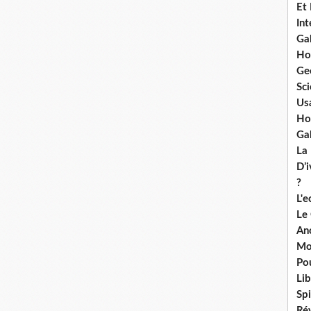
Et
Int
Ga
Ho
Ge
Sci
Us
Ho
Ga
La
D’
?
L'
Le
An
Mo
Po
Lib
Spi
Ré