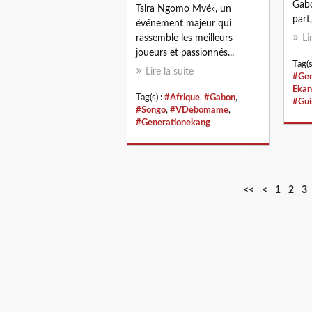
Gabo
Tsira Ngomo Mvé», un
part, 
événement majeur qui
rassemble les meilleurs
Li
joueurs et passionnés...
Tag(s
Lire la suite
#Gen
Ekan
Tag(s) :
#Afrique
,
#Gabon
,
#Gui
#Songo
,
#VDebomame
,
#Generationekang
<<
<
1
2
3