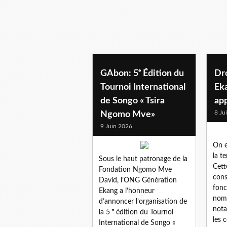
GAbon: 5ᵉ Édition du
Dro
Tournoi International
Eka
de Songo « Tsira
app
8 Ju
Ngomo Mve»
9 Juin 2026
On e
la te
Sous le haut patronage de la
Cett
Fondation Ngomo Mve
cons
David, l’ONG Génération
fonc
Ekang a l’honneur
nomb
d’annoncer l’organisation de
nota
la 5 ᵉ édition du Tournoi
les 
International de Songo «