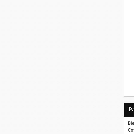
Bi
Cot