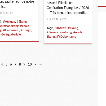
n, sauf erreur de notre
passé à Bikalik. (c)
la...
Génération Ekang, I.A / 2026
re la suite
— Très bien, père, répondit...
Lire la suite
) :
#Afrique
,
#Ekang
,
erationekang
,
#ecole
Tag(s) :
#Mvett
,
#Ekang
,
g
,
#Cameroun
,
#Congo
,
#Generationekang
,
#ecole
née Equatoriale
Ekang
,
#VDebomame
2
3
4
5
6
7
8
9
1
2
4
5
6
7
8
9
10
>
>>
0
0
0
0
0
0
0
0
0
0
0
0