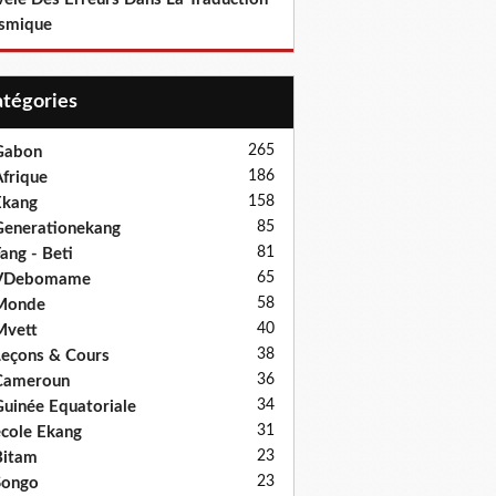
smique
Catégories
265
Gabon
186
frique
158
Ekang
85
enerationekang
81
ang - Beti
65
VDebomame
58
Monde
40
Mvett
38
eçons & Cours
36
Cameroun
34
uinée Equatoriale
31
cole Ekang
23
Bitam
23
Songo