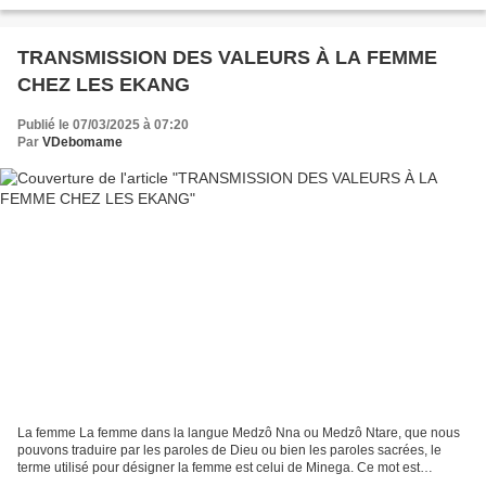
des associations et acteurs culturels...
TRANSMISSION DES VALEURS À LA FEMME
CHEZ LES EKANG
Publié le 07/03/2025 à 07:20
Par
VDebomame
La femme La femme dans la langue Medzô Nna ou Medzô Ntare, que nous
pouvons traduire par les paroles de Dieu ou bien les paroles sacrées, le
terme utilisé pour désigner la femme est celui de Minega. Ce mot est
composé de deux syllabes : Mine-Nga que l’on...