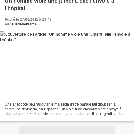
Un homme viole une jument, elle l'envoie à
l'hôpital
Publié le 17/06/2011 à 13:48
Par
zuedebomame
Une anecdote peu ragoûtante mais loin d'être banale fait glousser la
commune d'Almeria, en Espagne. Un violeur de chevaux a été envoyé à
l'hôpital par une de ses victimes, une jument, alors qu'il soulageait ses bas
instincts sur elle. Le criminel, qui...