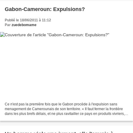
Gabon-Cameroun: Expulsions?
Publié le 18/06/2011 à 11:12
Par
zuedebomame
Ce n'est pas la première fois que le Gabon procède à l'expulsion sans
menagement de Camerounais de son territoire. « Il faut fermer la frontière
dans les plus brefs délais, et ne plus ravitailler ce pays en produits vivriers,
tant que le Cameroun et le...