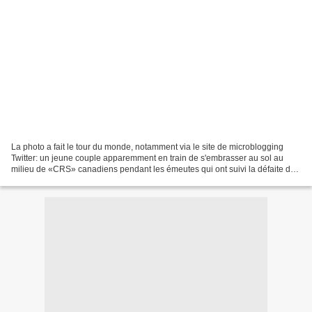
La photo a fait le tour du monde, notamment via le site de microblogging
Twitter: un jeune couple apparemment en train de s'embrasser au sol au
milieu de «CRS» canadiens pendant les émeutes qui ont suivi la défaite des
Canucks de Vancouver face aux Bruins...