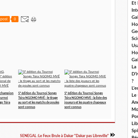
Et
Int
Ga
post
0
Ho
Ge
Sci
Us
Ho
Ga
La
D’
?
L'
champion
5ᵉ édition du Tournoi Songo
5ᵉ édition du Tournoi Songo
Le
ournoi
Tsira NGOMO MVÉ : le tirage
Tsira NGOMO MVE : la liste des
An
go Tsira
au sort et les matchs de poules
joueurs et les quatre chapeaux
sont connus
sont connus
Mo
Po
Lib
Spi
SENEGAL :Le Feux Brule à Dakar "Dakar pas Libreville"
Ré