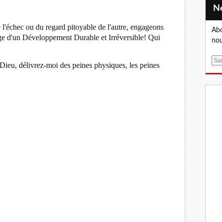
 l'échec ou du regard pitoyable de l'autre, engageons
Abo
age d'un Développement Durable et Irréversible! Qui
nou
E
ieu, délivrez-moi des peines physiques, les peines
m
a
i
l