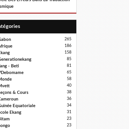
smique
Catégories
265
Gabon
186
frique
158
Ekang
85
enerationekang
81
ang - Beti
65
VDebomame
58
Monde
40
Mvett
38
eçons & Cours
36
Cameroun
34
uinée Equatoriale
31
cole Ekang
23
Bitam
23
Songo