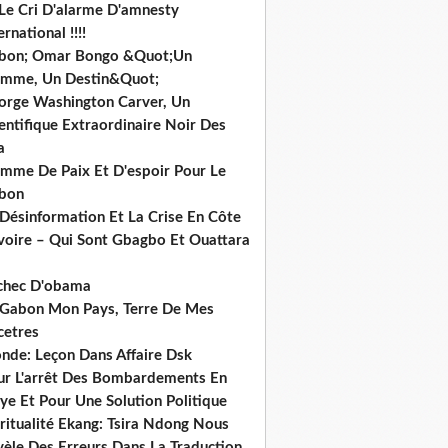
 Le Cri D'alarme D'amnesty
ernational !!!!
bon; Omar Bongo &Quot;Un
mme, Un Destin&Quot;
orge Washington Carver, Un
entifique Extraordinaire Noir Des
a
mme De Paix Et D'espoir Pour Le
bon
 Désinformation Et La Crise En Côte
ivoire – Qui Sont Gbagbo Et Ouattara
echec D'obama
 Gabon Mon Pays, Terre De Mes
cetres
nde: Leçon Dans Affaire Dsk
ur L'arrêt Des Bombardements En
ye Et Pour Une Solution Politique
ritualité Ekang: Tsira Ndong Nous
vèle Des Erreurs Dans La Traduction