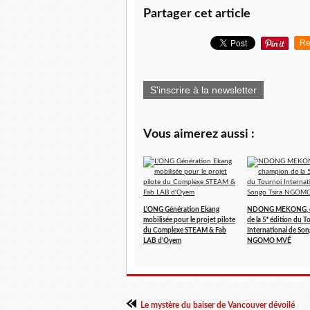
Partager cet article
Re
S'inscrire à la newsletter
Vous aimerez aussi :
L'ONG Génération Ekang
NDONG MEKONG, 
mobilisée pour le projet pilote
de la 5ᵉ édition du T
du Complexe STEAM & Fab
International de Son
LAB d'Oyem
NGOMO MVÉ
Le mystère du baiser de Vancouver dévoilé