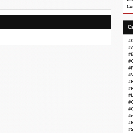
Co
#
#A
#
#G
#F
#
#
#
#L
#
#G
#e
#
#