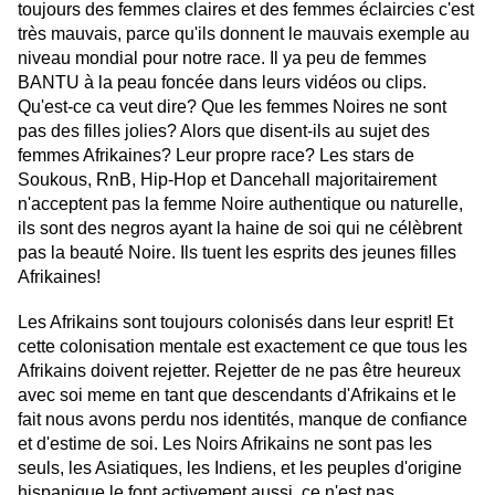
toujours des femmes claires et des femmes éclaircies c'est
très mauvais, parce qu'ils donnent le mauvais exemple au
niveau mondial pour notre race. Il ya peu de femmes
BANTU à la peau foncée dans leurs vidéos ou clips.
Qu'est-ce ca veut dire? Que les femmes Noires ne sont
pas des filles jolies? Alors que disent-ils au sujet des
femmes Afrikaines? Leur propre race? Les stars de
Soukous, RnB, Hip-Hop et Dancehall majoritairement
n'acceptent pas la femme Noire authentique ou naturelle,
ils sont des negros ayant la haine de soi qui ne célèbrent
pas la beauté Noire. Ils tuent les esprits des jeunes filles
Afrikaines!
Les Afrikains sont toujours colonisés dans leur esprit! Et
cette colonisation mentale est exactement ce que tous les
Afrikains doivent rejetter. Rejetter de ne pas être heureux
avec soi meme en tant que descendants d'Afrikains et le
fait nous avons perdu nos identités, manque de confiance
et d'estime de soi. Les Noirs Afrikains ne sont pas les
seuls, les Asiatiques, les Indiens, et les peuples d'origine
hispanique le font activement aussi, ce n'est pas