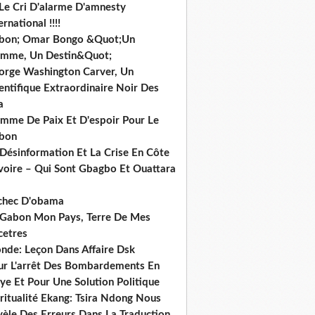
 Le Cri D'alarme D'amnesty
ernational !!!!
bon; Omar Bongo &Quot;Un
mme, Un Destin&Quot;
orge Washington Carver, Un
entifique Extraordinaire Noir Des
a
mme De Paix Et D'espoir Pour Le
bon
 Désinformation Et La Crise En Côte
ivoire – Qui Sont Gbagbo Et Ouattara
echec D'obama
 Gabon Mon Pays, Terre De Mes
cetres
nde: Leçon Dans Affaire Dsk
ur L'arrêt Des Bombardements En
ye Et Pour Une Solution Politique
ritualité Ekang: Tsira Ndong Nous
vèle Des Erreurs Dans La Traduction