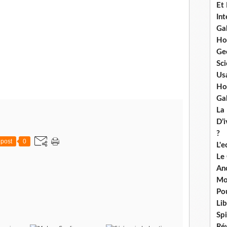
Et
Int
Ga
Ho
Ge
Sci
Us
Ho
Ga
La
D’
?
post
0
L'
Le
An
Mo
Po
Lib
Spi
Ré