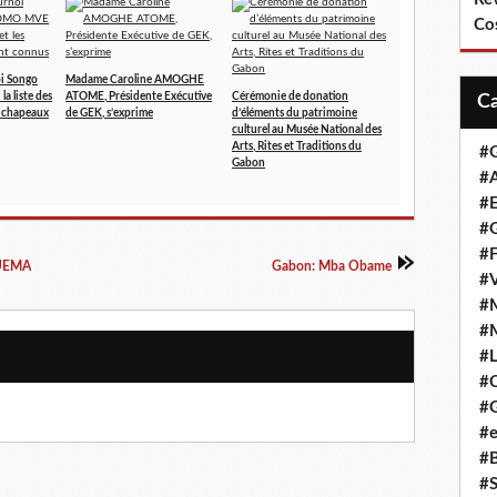
Co
oi Songo
Madame Caroline AMOGHE
a liste des
ATOME, Présidente Exécutive
Cérémonie de donation
e chapeaux
de GEK, s’exprime
d’éléments du patrimoine
culturel au Musée National des
Arts, Rites et Traditions du
#
Gabon
#A
#
#G
#F
GUEMA
Gabon: Mba Obame
#
#
#
#L
#
#G
#e
#
#