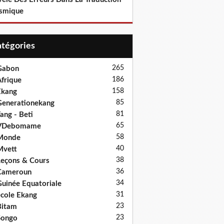
smique
Catégories
265
Gabon
186
frique
158
Ekang
85
enerationekang
81
ang - Beti
65
VDebomame
58
Monde
40
Mvett
38
eçons & Cours
36
Cameroun
34
uinée Equatoriale
31
cole Ekang
23
Bitam
23
Songo