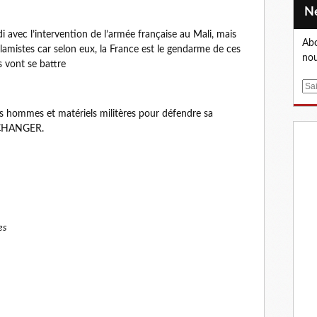
avec l’intervention de l’armée française au Mali, mais
Abo
lamistes car selon eux, la France est le gendarme de ces
nou
ls vont se battre
E
m
s hommes et matériels militères pour défendre sa
a
A CHANGER.
i
l
es