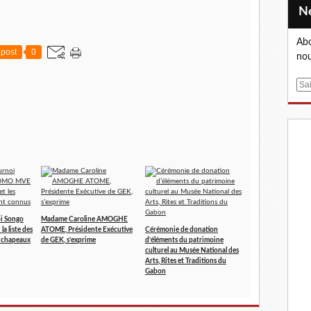
Abo
post
0
nou
E
m
a
i
l
oi Songo
Madame Caroline AMOGHE
a liste des
ATOME, Présidente Exécutive
Cérémonie de donation
e chapeaux
de GEK, s’exprime
d’éléments du patrimoine
culturel au Musée National des
Arts, Rites et Traditions du
Gabon