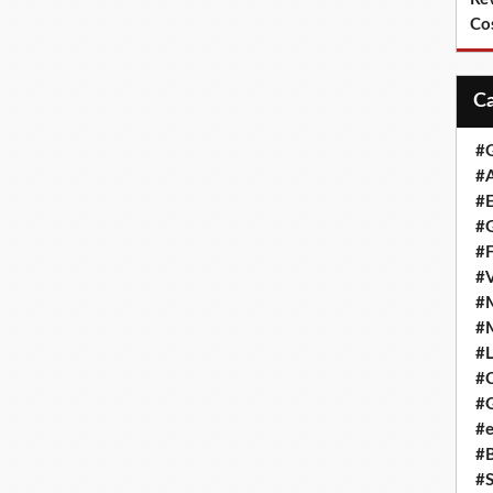
Co
#
#A
#
#G
#F
#
#
#
#L
#
#G
#e
#
#