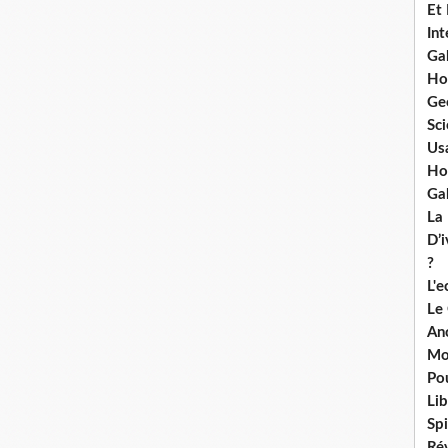
Et
Int
Ga
Ho
Ge
Sci
Us
Ho
Ga
La
D’
?
L'
Le
An
Mo
Po
Lib
Spi
Ré