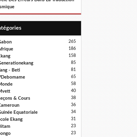
smique
Catégories
265
Gabon
186
frique
158
Ekang
85
enerationekang
81
ang - Beti
65
VDebomame
58
Monde
40
Mvett
38
eçons & Cours
36
Cameroun
34
uinée Equatoriale
31
cole Ekang
23
Bitam
23
Songo