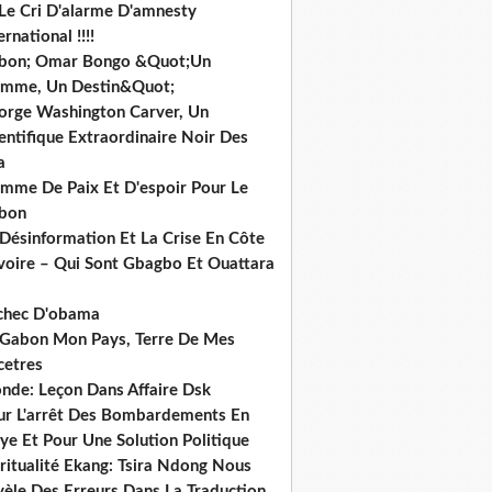
 Le Cri D'alarme D'amnesty
ernational !!!!
bon; Omar Bongo &Quot;Un
mme, Un Destin&Quot;
orge Washington Carver, Un
entifique Extraordinaire Noir Des
a
mme De Paix Et D'espoir Pour Le
bon
 Désinformation Et La Crise En Côte
ivoire – Qui Sont Gbagbo Et Ouattara
echec D'obama
 Gabon Mon Pays, Terre De Mes
cetres
nde: Leçon Dans Affaire Dsk
ur L'arrêt Des Bombardements En
ye Et Pour Une Solution Politique
ritualité Ekang: Tsira Ndong Nous
vèle Des Erreurs Dans La Traduction