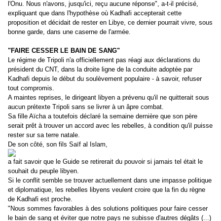
l'Onu. Nous n'avons, jusqu'ici, reçu aucune réponse", a-t-il précisé,
expliquant que dans l'hypothèse où Kadhafi accepterait cette
proposition et décidait de rester en Libye, ce dernier pourrait vivre, sous
bonne garde, dans une caserne de l'armée.
"FAIRE CESSER LE BAIN DE SANG"
Le régime de Tripoli n'a officiellement pas réagi aux déclarations du
président du CNT, dans la droite ligne de la conduite adoptée par
Kadhafi depuis le début du soulèvement populaire - à savoir, refuser
tout compromis.
A maintes reprises, le dirigeant libyen a prévenu qu'il ne quitterait sous
aucun prétexte Tripoli sans se livrer à un âpre combat.
Sa fille Aïcha a toutefois déclaré la semaine dernière que son père
serait prêt à trouver un accord avec les rebelles, à condition qu'il puisse
rester sur sa terre natale.
De son côté, son fils Saïf al Islam,
a fait savoir que le Guide se retirerait du pouvoir si jamais tel était le
souhait du peuple libyen.
Si le conflit semble se trouver actuellement dans une impasse politique
et diplomatique, les rebelles libyens veulent croire que la fin du règne
de Kadhafi est proche.
"Nous sommes favorables à des solutions politiques pour faire cesser
le bain de sang et éviter que notre pays ne subisse d'autres dégâts (...)