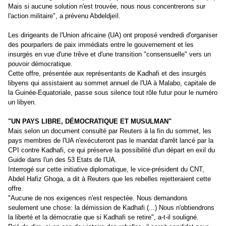
Mais si aucune solution n'est trouvée, nous nous concentrerons sur
l'action militaire", a prévenu Abdeldjeïl.
Les dirigeants de l'Union africaine (UA) ont proposé vendredi d'organiser
des pourparlers de paix immédiats entre le gouvernement et les
insurgés en vue d'une trêve et d'une transition "consensuelle" vers un
pouvoir démocratique.
Cette offre, présentée aux représentants de Kadhafi et des insurgés
libyens qui assistaient au sommet annuel de l'UA à Malabo, capitale de
la Guinée-Equatoriale, passe sous silence tout rôle futur pour le numéro
un libyen.
"UN PAYS LIBRE, DÉMOCRATIQUE ET MUSULMAN"
Mais selon un document consulté par Reuters à la fin du sommet, les
pays membres de l'UA n'exécuteront pas le mandat d'arrêt lancé par la
CPI contre Kadhafi, ce qui préserve la possibilité d'un départ en exil du
Guide dans l'un des 53 Etats de l'UA.
Interrogé sur cette initiative diplomatique, le vice-président du CNT,
Abdel Hafiz Ghoga, a dit à Reuters que les rebelles rejetteraient cette
offre.
"Aucune de nos exigences n'est respectée. Nous demandons
seulement une chose: la démission de Kadhafi (...) Nous n'obtiendrons
la liberté et la démocratie que si Kadhafi se retire", a-t-il souligné.