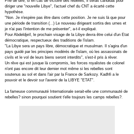
Prié de dire, si en cas de victoire des rebelles, il serait candidat pour
diriger une "nouvelle Libye", l'actuel chef du CNT a écarté cette
hypothèse.
"Non. Je n'espère pas être dans cette position. Je ne suis là que pour
une période de transition (...) Le nouveau dirigeant sortira des urnes et
je n'ai pas l'intention de me présenter", a-t-il expliqué.
Pour Abdeldjeïl, le prochain visage de la Libye devra être celui d'un Etat
démocratique, respectueux des traditions de l'islam.
"La Libye sera un pays libre, démocratique et musulman. Il s'agira d'un
pays guidé par les principes modérés de l'islam, où les assassinats de
civils et le vol de leurs biens seront interdits", s'est-il pris à rêver.
Un rêve qui est jusque là compromis, les forces royalistes de colonel
n'ont pas encore dit leur dernier mot même si les rebelles sont
soutenus au sol et dans l'air par la France de Sarkozy. Kadhfi a le
pouvoir et le devoir sur l'avenir de la LIBYE "ETAT".
La fameuse communauté Internationale serait-elle une communauté de
rebelles? sinon pourquoi soutient t'elle toujours les camps rebelles?.