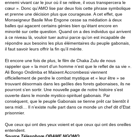
ennemi vivant car le jour où il se relève, il vous transpercera le
cœur ». Donc qu’AMO lise par deux fois cette phrase symbolique
et prenne une décision plus que courageuse. A cet effet, que
Monseigneur Basile Mve Engone cesse sa médiation à deux
balles qui agacent certains génies bien qu’étant encore en
minorité sur cette question. Quand on a des individus qui arrivent
à ce niveau là, vouloir tuer autrui parce qu’on est incapable de
répondre aux besoins les plus élémentaires du peuple gabonais,
il faut savoir leurs offrir la fin qu’il mérite.
Et encore une fois de plus, le film de Chaka Zulu de nous
rappeler que « la mort d’un homme n’est que le reflet de sa vie ».
Ali Bongo Ondimba et Maixent Accrombessi viennent
officiellement de perdre le combat mystique et « leur être » se
trouvant désormais dans les geôles des forets gabonaises, ils ne
pourront s’en sortir. Une nouvelle page de notre histoire s’est
ouverte dans le monde mystico-spirituel gabonais. Par
conséquent, que le peuple Gabonais se tienne prêt car bientôt il
sera midi… Il n’existe nulle part dans ce monde un chef dit d’Etat
prisonnier.
Que ceux qui ont des yeux voient et que ceux qui ont des oreilles
entendent.
Source Télesphore OBAME NGOMO