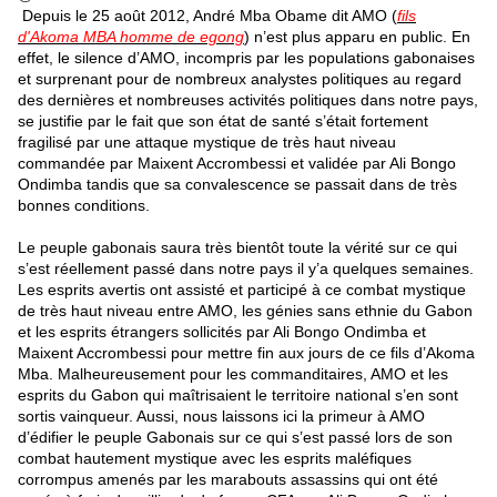
Depuis le 25 août 2012, André Mba Obame dit AMO (
fils
d'Akoma MBA homme de egong
) n’est plus apparu en public. En
effet, le silence d’AMO, incompris par les populations gabonaises
et surprenant pour de nombreux analystes politiques au regard
des dernières et nombreuses activités politiques dans notre pays,
se justifie par le fait que son état de santé s’était fortement
fragilisé par une attaque mystique de très haut niveau
commandée par Maixent Accrombessi et validée par Ali Bongo
Ondimba tandis que sa convalescence se passait dans de très
bonnes conditions.
Le peuple gabonais saura très bientôt toute la vérité sur ce qui
s’est réellement passé dans notre pays il y’a quelques semaines.
Les esprits avertis ont assisté et participé à ce combat mystique
de très haut niveau entre AMO, les génies sans ethnie du Gabon
et les esprits étrangers sollicités par Ali Bongo Ondimba et
Maixent Accrombessi pour mettre fin aux jours de ce fils d’Akoma
Mba. Malheureusement pour les commanditaires, AMO et les
esprits du Gabon qui maîtrisaient le territoire national s’en sont
sortis vainqueur. Aussi, nous laissons ici la primeur à AMO
d’édifier le peuple Gabonais sur ce qui s’est passé lors de son
combat hautement mystique avec les esprits maléfiques
corrompus amenés par les marabouts assassins qui ont été