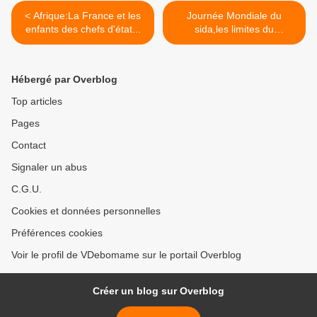
< Afrique:La France et les
Journée Mondiale du
enfants des chefs d'état...
sida,les limites du
préservatif >
Hébergé par Overblog
Top articles
Pages
Contact
Signaler un abus
C.G.U.
Cookies et données personnelles
Préférences cookies
Voir le profil de VDebomame sur le portail Overblog
Créer un blog sur Overblog