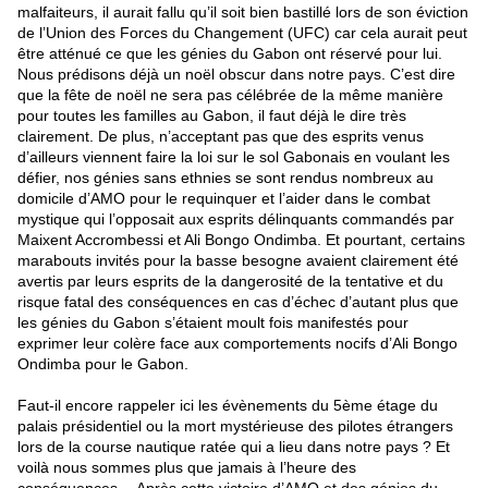
malfaiteurs, il aurait fallu qu’il soit bien bastillé lors de son éviction
de l’Union des Forces du Changement (UFC) car cela aurait peut
être atténué ce que les génies du Gabon ont réservé pour lui.
Nous prédisons déjà un noël obscur dans notre pays. C’est dire
que la fête de noël ne sera pas célébrée de la même manière
pour toutes les familles au Gabon, il faut déjà le dire très
clairement. De plus, n’acceptant pas que des esprits venus
d’ailleurs viennent faire la loi sur le sol Gabonais en voulant les
défier, nos génies sans ethnies se sont rendus nombreux au
domicile d’AMO pour le requinquer et l’aider dans le combat
mystique qui l’opposait aux esprits délinquants commandés par
Maixent Accrombessi et Ali Bongo Ondimba. Et pourtant, certains
marabouts invités pour la basse besogne avaient clairement été
avertis par leurs esprits de la dangerosité de la tentative et du
risque fatal des conséquences en cas d’échec d’autant plus que
les génies du Gabon s’étaient moult fois manifestés pour
exprimer leur colère face aux comportements nocifs d’Ali Bongo
Ondimba pour le Gabon.
Faut-il encore rappeler ici les évènements du 5ème étage du
palais présidentiel ou la mort mystérieuse des pilotes étrangers
lors de la course nautique ratée qui a lieu dans notre pays ? Et
voilà nous sommes plus que jamais à l’heure des