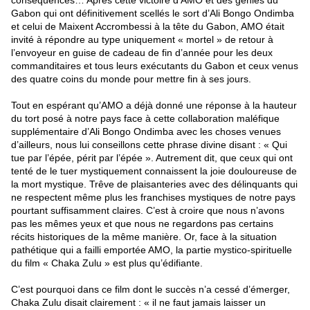
conséquences… Après cette victoire d’AMO et des génies du
Gabon qui ont définitivement scellés le sort d’Ali Bongo Ondimba
et celui de Maixent Accrombessi à la tête du Gabon, AMO était
invité à répondre au type uniquement « mortel » de retour à
l’envoyeur en guise de cadeau de fin d’année pour les deux
commanditaires et tous leurs exécutants du Gabon et ceux venus
des quatre coins du monde pour mettre fin à ses jours.
Tout en espérant qu’AMO a déjà donné une réponse à la hauteur
du tort posé à notre pays face à cette collaboration maléfique
supplémentaire d’Ali Bongo Ondimba avec les choses venues
d’ailleurs, nous lui conseillons cette phrase divine disant : « Qui
tue par l’épée, périt par l’épée ». Autrement dit, que ceux qui ont
tenté de le tuer mystiquement connaissent la joie douloureuse de
la mort mystique. Trêve de plaisanteries avec des délinquants qui
ne respectent même plus les franchises mystiques de notre pays
pourtant suffisamment claires. C’est à croire que nous n’avons
pas les mêmes yeux et que nous ne regardons pas certains
récits historiques de la même manière. Or, face à la situation
pathétique qui a failli emportée AMO, la partie mystico-spirituelle
du film « Chaka Zulu » est plus qu’édifiante.
C’est pourquoi dans ce film dont le succès n’a cessé d’émerger,
Chaka Zulu disait clairement : « il ne faut jamais laisser un