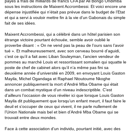
payés à frais de milliards de francs CFA par Ali Bongo Ondimba
sous les instructions de Maixent Accrombessi. Et voici encore une
dépense injustifiée qui n’était pas prévue dans le budget de l’Etat
et qui a servi à vouloir mettre fin à la vie d’un Gabonais du simple
fait de ses idées.
Maixent Accrombessi, qui a célébré dans un hôtel parisien son
étrange victoire pourtant échouée, semble avoir oublié le
proverbe disant : « On ne vend pas la peau de l’ours sans l’avoir
tué ». Et malheureusement, avec son cerveau bourré d’aguidi,
c’est ce qu’il a fait avec Liban Souleyman, l’ancien vendeur de
pommes au marché Louis et ressortissant somalien qui squatte le
poste de chef de cabinet alors qu’il n’a même pas fini sa
deuxième année d’université en 2009, en envoyant Louis Gaston
Mayila, Michel Ogandaga et Raphael Ntoutoume Nkoghe
annoncer publiquement la mort d’André Mba Obame qui était
dans un combat mystique d’un niveau indescriptible. C’est
d’ailleurs l’occasion de vous révéler ici que lorsque Louis Gaston
Mayila dit publiquement que lorsqu’un enfant meurt, il faut faire le
deuil et s’occuper de ceux qui vivent, il ne parle nullement de
l’Union Nationale mais bel et bien d’André Mba Obame qui se
trouvait entre deux mondes.
Face à cette association d’un individu, pourtant initié, avec des