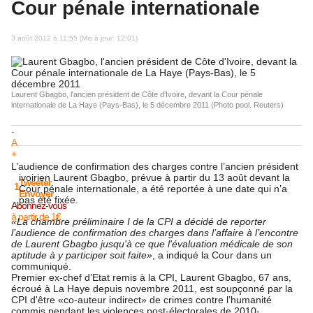
Cour pénale internationale
3 août 2012 à 11:55 (Mis à jour: 12:01)
Laurent Gbagbo, l'ancien président de Côte d'Ivoire, devant la Cour pénale
internationale de La Haye (Pays-Bas), le 5 décembre 2011 (Photo pool. Reuters)
-
A
+
L’audience de confirmation des charges contre l’ancien président
ivoirien Laurent Gbagbo, prévue à partir du 13 août devant la
Tweeter
1
Cour pénale internationale, a été reportée à une date qui n’a
Envoyer
pas été fixée.
Abonnez-vous
à partir de 1€
«La chambre préliminaire I de la CPI a décidé de reporter
l’audience de confirmation des charges dans l’affaire à l’encontre
de Laurent Gbagbo jusqu'à ce que l'évaluation médicale de son
aptitude à y participer soit faite»
, a indiqué la Cour dans un
communiqué.
Premier ex-chef d’Etat remis à la CPI, Laurent Gbagbo, 67 ans,
écroué à La Haye depuis novembre 2011, est soupçonné par la
CPI d'être «co-auteur indirect» de crimes contre l’humanité
commis pendant les violences post-électorales de 2010-