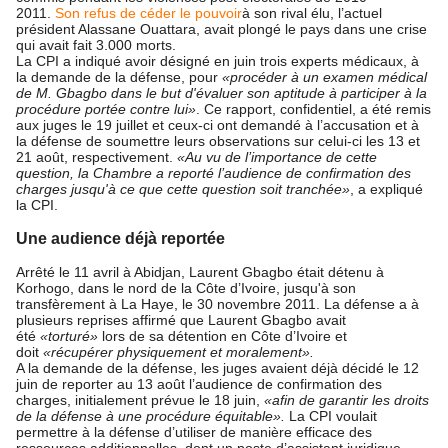
2011.
Son refus de céder le pouvoir
à son rival élu, l’actuel
président Alassane Ouattara, avait plongé le pays dans une crise
qui avait fait 3.000 morts.
La CPI a indiqué avoir désigné en juin trois experts médicaux, à
la demande de la défense, pour
«procéder à un examen médical
de M. Gbagbo dans le but d'évaluer son aptitude à participer à la
procédure portée contre lui»
. Ce rapport, confidentiel, a été remis
aux juges le 19 juillet et ceux-ci ont demandé à l’accusation et à
la défense de soumettre leurs observations sur celui-ci les 13 et
21 août, respectivement.
«Au vu de l’importance de cette
question, la Chambre a reporté l’audience de confirmation des
charges jusqu'à ce que cette question soit tranchée»
, a expliqué
la CPI.
Une audience déjà reportée
Arrêté le 11 avril à Abidjan, Laurent Gbagbo était détenu à
Korhogo, dans le nord de la Côte d’Ivoire, jusqu'à son
transfèrement à La Haye, le 30 novembre 2011. La défense a à
plusieurs reprises affirmé que Laurent Gbagbo avait
été
«torturé»
lors de sa détention en Côte d’Ivoire et
doit
«récupérer physiquement et moralement».
A la demande de la défense, les juges avaient déjà décidé le 12
juin de reporter au 13 août l’audience de confirmation des
charges, initialement prévue le 18 juin,
«afin de garantir les droits
de la défense à une procédure équitable».
La CPI voulait
permettre à la défense d’utiliser de manière efficace des