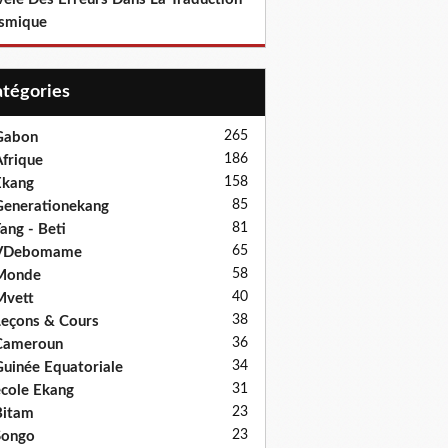
smique
Catégories
265
Gabon
186
frique
158
Ekang
85
enerationekang
81
ang - Beti
65
VDebomame
58
Monde
40
Mvett
38
eçons & Cours
36
Cameroun
34
uinée Equatoriale
31
cole Ekang
23
Bitam
23
Songo