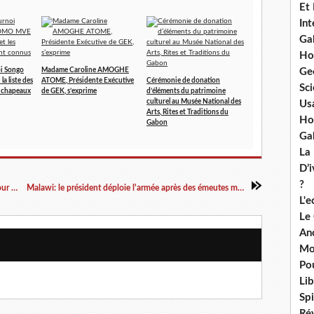
Et
Int
Ga
Ho
Ge
oi Songo
Madame Caroline AMOGHE
a liste des
ATOME, Présidente Exécutive
Cérémonie de donation
Sci
e chapeaux
de GEK, s’exprime
d’éléments du patrimoine
culturel au Musée National des
Us
Arts, Rites et Traditions du
Ho
Gabon
Ga
La
D’
?
Gabon: Un prêtre chassé par ses paroissiens pour racisme
Malawi: le président déploie l'armée après des émeutes meurtrières
L'
Le
An
Mo
Po
Lib
Spi
Ré