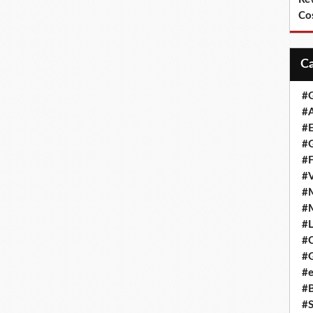
Co
#
#A
#
#G
#F
#
#
#
#L
#
#G
#e
#
#