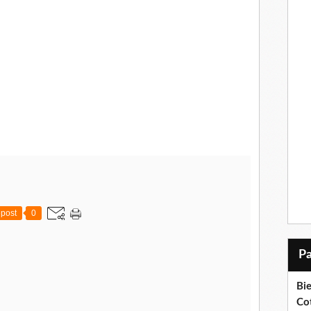
post
0
Bi
Cot