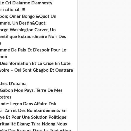
 Le Cri D'alarme D'amnesty
ernational !!!!
bon; Omar Bongo &Quot;Un
mme, Un Destin&Quot;
orge Washington Carver, Un
entifique Extraordinaire Noir Des
a
mme De Paix Et D'espoir Pour Le
bon
 Désinformation Et La Crise En Côte
ivoire – Qui Sont Gbagbo Et Ouattara
echec D'obama
 Gabon Mon Pays, Terre De Mes
cetres
nde: Leçon Dans Affaire Dsk
ur L'arrêt Des Bombardements En
ye Et Pour Une Solution Politique
ritualité Ekang: Tsira Ndong Nous
vèle Des Erreurs Dans La Traduction