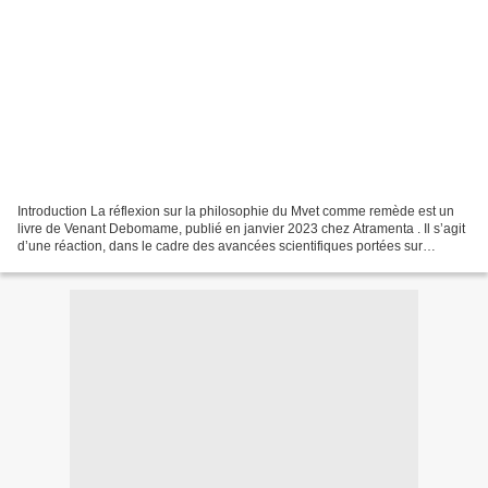
Introduction La réflexion sur la philosophie du Mvet comme remède est un
livre de Venant Debomame, publié en janvier 2023 chez Atramenta . Il s’agit
d’une réaction, dans le cadre des avancées scientifiques portées sur
l’homme du futur, aux très lumineux...