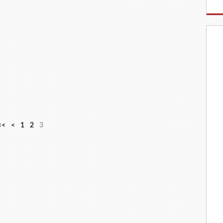
<<
<
1
2
3