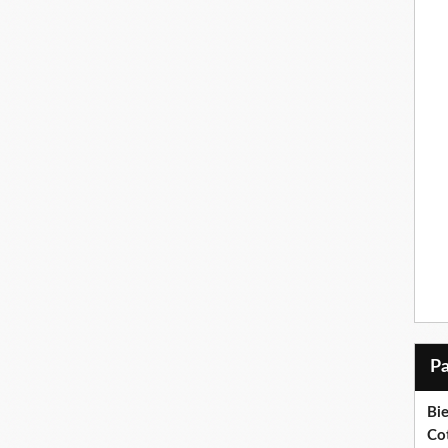
Bi
Cot