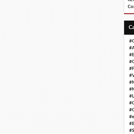
Co
#
#A
#
#G
#F
#
#
#
#L
#
#G
#e
#
#