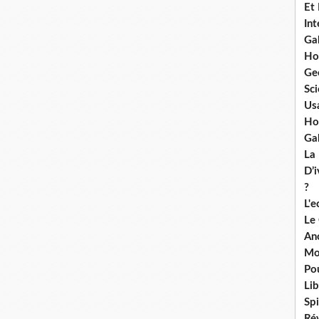
Et
Int
Ga
Ho
Ge
Sci
Us
Ho
Ga
La
D’
?
L'
Le
An
Mo
Po
Lib
Spi
Ré