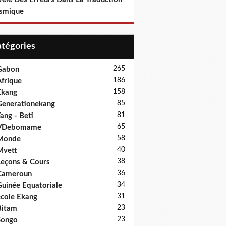
smique
Catégories
265
Gabon
186
frique
158
Ekang
85
enerationekang
81
ang - Beti
65
VDebomame
58
Monde
40
Mvett
38
eçons & Cours
36
Cameroun
34
uinée Equatoriale
31
cole Ekang
23
Bitam
23
Songo