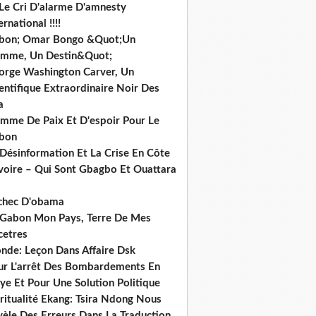
 Le Cri D'alarme D'amnesty
ernational !!!!
bon; Omar Bongo &Quot;Un
mme, Un Destin&Quot;
orge Washington Carver, Un
entifique Extraordinaire Noir Des
a
mme De Paix Et D'espoir Pour Le
bon
 Désinformation Et La Crise En Côte
ivoire – Qui Sont Gbagbo Et Ouattara
echec D'obama
 Gabon Mon Pays, Terre De Mes
cetres
nde: Leçon Dans Affaire Dsk
ur L'arrêt Des Bombardements En
ye Et Pour Une Solution Politique
ritualité Ekang: Tsira Ndong Nous
vèle Des Erreurs Dans La Traduction