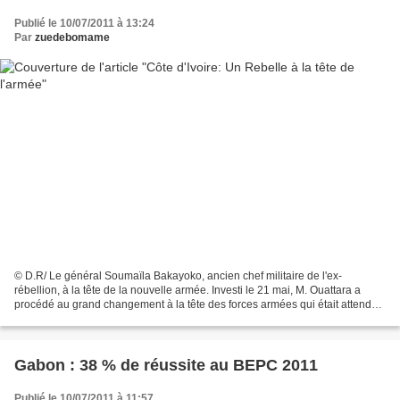
Publié le 10/07/2011 à 13:24
Par
zuedebomame
© D.R/ Le général Soumaïla Bakayoko, ancien chef militaire de l'ex-
rébellion, à la tête de la nouvelle armée. Investi le 21 mai, M. Ouattara a
procédé au grand changement à la tête des forces armées qui était attendu
depuis la chute de l'ex-président...
Gabon : 38 % de réussite au BEPC 2011
Publié le 10/07/2011 à 11:57