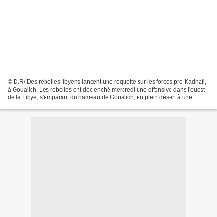
© D.R/ Des rebelles libyens lancent une roquette sur les forces pro-Kadhafi,
à Goualich. Les rebelles ont déclenché mercredi une offensive dans l'ouest
de la Libye, s'emparant du hameau de Goualich, en plein désert à une
cinquantaine de kilomètres au...