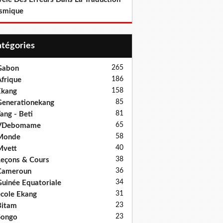
smique
Catégories
265
Gabon
186
frique
158
Ekang
85
enerationekang
81
ang - Beti
65
VDebomame
58
Monde
40
Mvett
38
eçons & Cours
36
Cameroun
34
uinée Equatoriale
31
cole Ekang
23
Bitam
23
Songo