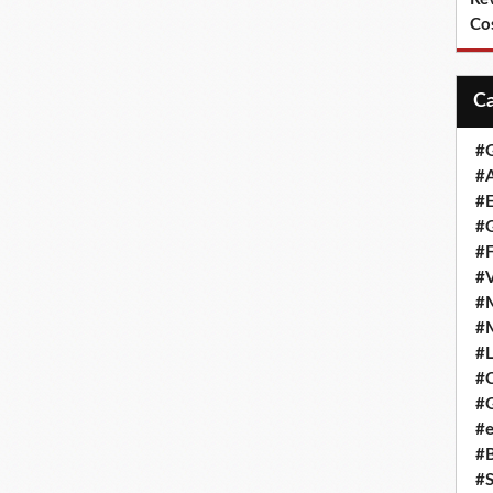
Co
#
#A
#
#G
#F
#
#
#
#L
#
#G
#e
#
#