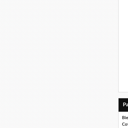
Bi
Cot