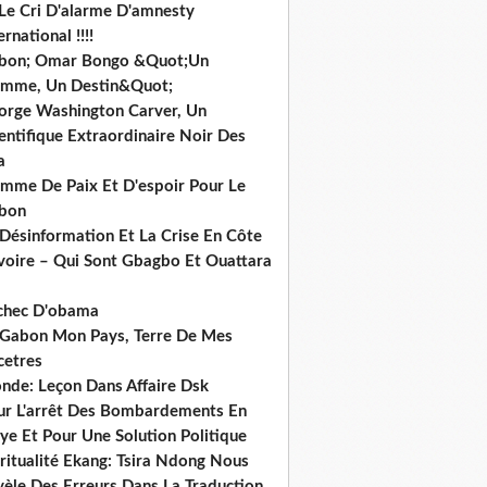
 Le Cri D'alarme D'amnesty
ernational !!!!
bon; Omar Bongo &Quot;Un
mme, Un Destin&Quot;
orge Washington Carver, Un
entifique Extraordinaire Noir Des
a
mme De Paix Et D'espoir Pour Le
bon
 Désinformation Et La Crise En Côte
ivoire – Qui Sont Gbagbo Et Ouattara
echec D'obama
 Gabon Mon Pays, Terre De Mes
cetres
nde: Leçon Dans Affaire Dsk
ur L'arrêt Des Bombardements En
ye Et Pour Une Solution Politique
ritualité Ekang: Tsira Ndong Nous
vèle Des Erreurs Dans La Traduction