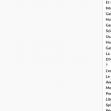
Et
Int
Ga
Ho
Ge
Sci
Us
Ho
Ga
La
D’
?
L'
Le
An
Mo
Po
Lib
Spi
Ré