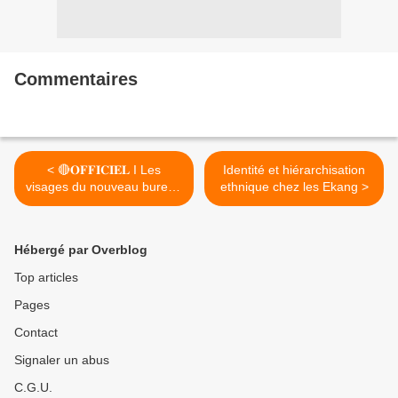
Commentaires
< 🔴𝐎𝐅𝐅𝐈𝐂𝐈𝐄𝐋 I Les
Identité et hiérarchisation
visages du nouveau bureau
ethnique chez les Ekang >
exécutif de Génération
Ekang
Hébergé par Overblog
Top articles
Pages
Contact
Signaler un abus
C.G.U.