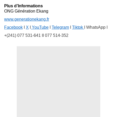
Plus d’Informations
ONG Génération Ekang
www.generationekang.fr
Facebook
I
X
I
YouTube
I
Telegram
I
Tiktok
I WhatsApp I
+(241) 077 531-641 II 077 514-352