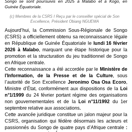
Songo se sont poursuivis en 2025 à Malabo et à Kogo, en
Guinée Équatoriale.
(c) Membres de la CSRS I Reçu par le conseiller spécial de Son
Excellence, Président Obiang NGUEMA
Aujourd’hui, la Commission Sous-Régionale de Songo
(CSRS) a officiellement obtenu sa reconnaissance légale
en République de Guinée Équatoriale le
lundi 16 février
2026 à Malabo
, marquant une étape historique pour la
promotion et la structuration du jeu traditionnel de Songo
en Afrique centrale.
Cette reconnaissance a été accordée par le
Ministère de
l’Information, de la Presse et de la Culture
, sous
l’autorité de Son Excellence
Jeronimo Osa Osa Ecoro
,
Ministre d’État, conformément aux dispositions de la
Loi
n°1/1999
du 24 février portant régime des organisations
non gouvernementales
et de la
Loi n°11/1992
du 1er
septembre relative aux
associations
.
Cette avancée juridique constitue un jalon majeur pour la
CSRS, organisation qui fédère désormais les acteurs et
passionnés du Songo de
quatre pays d’Afrique centrale
: