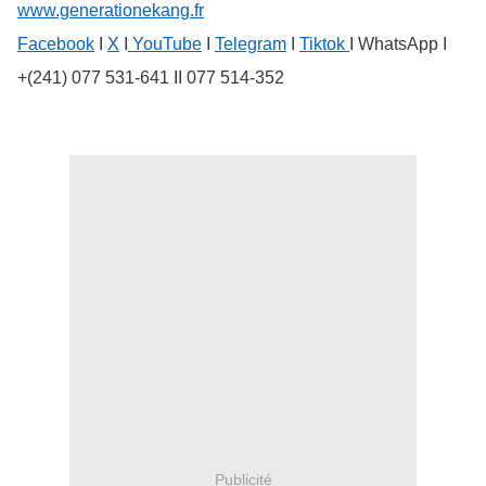
www.generationekang.fr
Facebook
I
X
I
YouTube
I
Telegram
I
Tiktok
I WhatsApp I
+(241) 077 531-641 II 077 514-352
Publicité