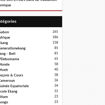
smique
Catégories
265
Gabon
186
frique
158
Ekang
85
enerationekang
81
ang - Beti
65
VDebomame
58
Monde
40
Mvett
38
eçons & Cours
36
Cameroun
34
uinée Equatoriale
31
cole Ekang
23
Bitam
23
Songo