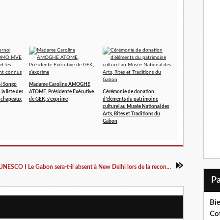
oi Songo
Madame Caroline AMOGHE
a liste des
ATOME, Présidente Exécutive
Cérémonie de donation
e chapeaux
de GEK, s’exprime
d’éléments du patrimoine
culturel au Musée National des
Arts, Rites et Traditions du
Gabon
UNESCO I Le Gabon sera-t-il absent à New Delhi lors de la reconnaissance du Mvet ?
Bi
Cot