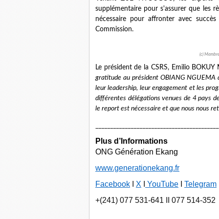
supplémentaire pour s'assurer que les r
nécessaire pour affronter avec succès
Commission.
(c) Membre
Le président de la CSRS, Emilio BOKU
gratitude au président OBIANG NGUEMA de
leur leadership, leur engagement et les prog
différentes délégations venues de 4 pays de
le report est nécessaire et que nous nous re
__________________________________________
Plus d’Informations
ONG Génération Ekang
www.generationekang.fr
Facebook
I
X
I
YouTube
I
Telegram
+(241) 077 531-641 II 077 514-352