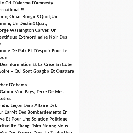
 Le Cri D'alarme D'amnesty
ernational !!!!
bon; Omar Bongo &Quot;Un
mme, Un Destin&Quot;
orge Washington Carver, Un
entifique Extraordinaire Noir Des
a
mme De Paix Et D'espoir Pour Le
bon
 Désinformation Et La Crise En Côte
ivoire – Qui Sont Gbagbo Et Ouattara
echec D'obama
 Gabon Mon Pays, Terre De Mes
cetres
nde: Leçon Dans Affaire Dsk
ur L'arrêt Des Bombardements En
ye Et Pour Une Solution Politique
ritualité Ekang: Tsira Ndong Nous
vèle Des Erreurs Dans La Traduction