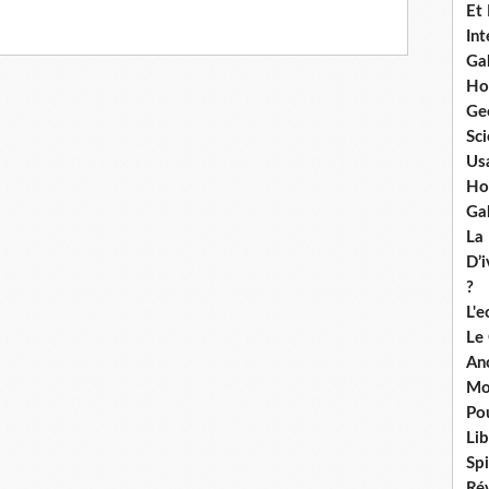
Et
Int
Ga
Ho
Ge
Sci
Us
Ho
Ga
La
D’
?
L'
Le
An
Mo
Po
Lib
Spi
Ré