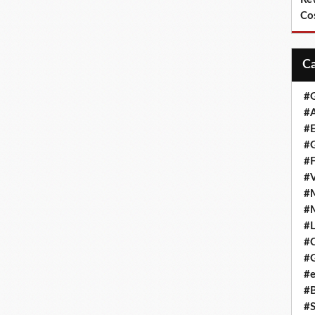
Co
#
#A
#
#G
#F
#
#
#
#L
#
#G
#e
#
#