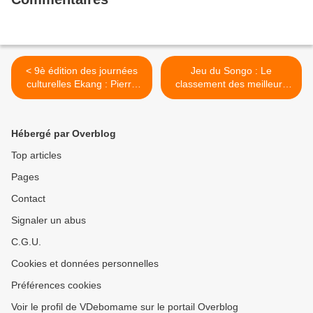
< 9è édition des journées
Jeu du Songo : Le
culturelles Ekang : Pierre
classement des meilleurs
Claver ZENG et NGOMO
joueurs du Gabon 2024 >
MVE immortalisés
Hébergé par Overblog
Top articles
Pages
Contact
Signaler un abus
C.G.U.
Cookies et données personnelles
Préférences cookies
Voir le profil de VDebomame sur le portail Overblog