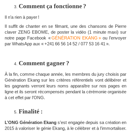
Comment ça fonctionne ?
Il n’a rien à payer
!
Il suffit de chanter en se filmant, une des chansons de Pierre
claver ZENG EBOME, de poster la vidéo (1 minute maxi) sur
notre page Facebook «
G
É
N
É
RATION EKANG
»
ou l
’
envoyer
par WhatsApp aux
«
+241
66 56 14 52 / 077 53 16 41
»
.
Comment gagner ?
À la fin, comme chaque année, les membres du jury choisis par
Génération Ekang sur les critères référentiels vont délibérer et
les gagnants verront leurs noms apparaître sur nos pages en
ligne et ils seront récompensés pendant la cérémonie organisée
à cet effet par l’ONG.
Finalité :
L’ONG Génération Ekang
s’est engagée depuis sa création en
2015 à valoriser le génie Ekang, à le célébrer et à l’immortaliser.