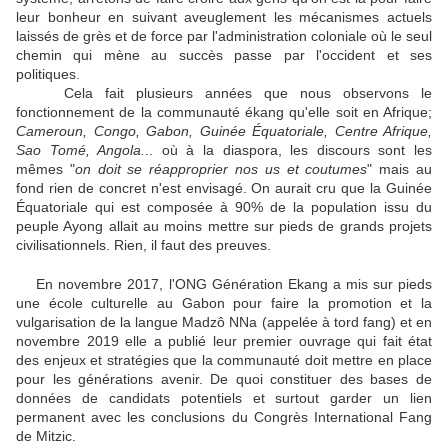
leur bonheur en suivant aveuglement les mécanismes actuels
laissés de grès et de force par l'administration coloniale où le seul
chemin qui mène au succès passe par l'occident et ses
politiques.
Cela fait plusieurs années que nous observons le
fonctionnement de la communauté ékang qu'elle soit en Afrique;
Cameroun, Congo, Gabon, Guinée Équatoriale, Centre Afrique,
Sao Tomé, Angola.
.. où à la diaspora, les discours sont les
mêmes "
on doit se réapproprier nos us et coutumes
" mais au
fond rien de concret n'est envisagé. On aurait cru que la Guinée
Équatoriale qui est composée à 90% de la population issu du
peuple Ayong allait au moins mettre sur pieds de grands projets
civilisationnels. Rien, il faut des preuves.
En novembre 2017, l'ONG Génération Ekang a mis sur pieds
une école culturelle au Gabon pour faire la promotion et la
vulgarisation de la langue Madzô NNa (appelée à tord fang) et en
novembre 2019 elle a publié leur premier ouvrage qui fait état
des enjeux et stratégies que la communauté doit mettre en place
pour les générations avenir. De quoi constituer des bases de
données de candidats potentiels et surtout garder un lien
permanent avec les conclusions du Congrès International Fang
de Mitzic.