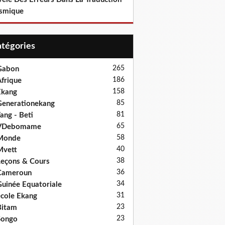
smique
Catégories
265
Gabon
186
frique
158
Ekang
85
enerationekang
81
ang - Beti
65
VDebomame
58
Monde
40
Mvett
38
eçons & Cours
36
Cameroun
34
uinée Equatoriale
31
cole Ekang
23
Bitam
23
Songo