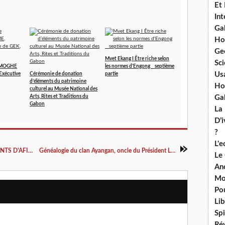
Et
Int
Ga
Ho
Ge
Mvet Ekang I Être riche selon
Sci
AMOGHE
les normes d'Engong _ septième
Us
Exécutive
Cérémonie de donation
partie
d’éléments du patrimoine
Ho
culturel au Musée National des
Ga
Arts, Rites et Traditions du
Gabon
La
D’
?
L'
RELATION ENTRE EKANG NNA ET LES ENFANTS D'AFIRI KARA
Généalogie du clan Ayangan, oncle du Président Léon Mba
Le
An
Mo
Po
Lib
Spi
Ré