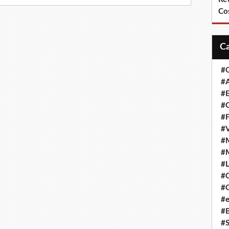
Co
#
#A
#
#G
#F
#
#
#
#L
#
#G
#e
#
#