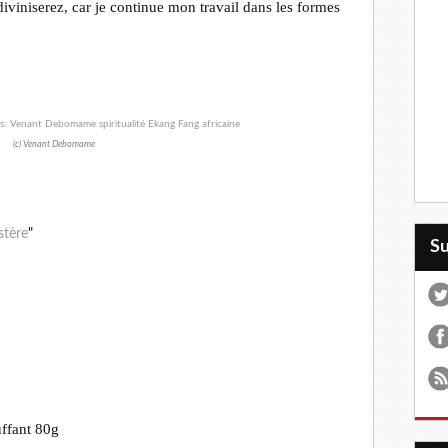
viniserez, car je continue mon travail dans les formes
(c) Venant Debomame
stère
"
S
ffant 80g