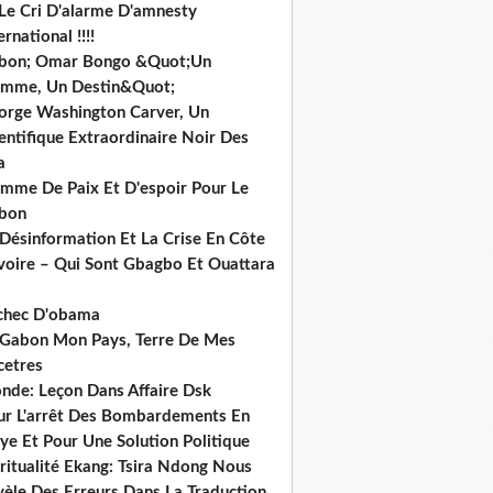
 Le Cri D'alarme D'amnesty
ernational !!!!
bon; Omar Bongo &Quot;Un
mme, Un Destin&Quot;
orge Washington Carver, Un
entifique Extraordinaire Noir Des
a
mme De Paix Et D'espoir Pour Le
bon
 Désinformation Et La Crise En Côte
ivoire – Qui Sont Gbagbo Et Ouattara
echec D'obama
 Gabon Mon Pays, Terre De Mes
cetres
nde: Leçon Dans Affaire Dsk
ur L'arrêt Des Bombardements En
ye Et Pour Une Solution Politique
ritualité Ekang: Tsira Ndong Nous
vèle Des Erreurs Dans La Traduction