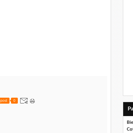
post
0
Bi
Cot