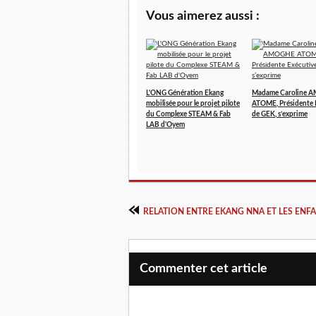
Vous aimerez aussi :
L'ONG Génération Ekang
Madame Caroline 
mobilisée pour le projet pilote
ATOME, Présidente 
du Complexe STEAM & Fab
de GEK, s’exprime
LAB d'Oyem
Commenter cet article