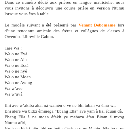
Dans ce numéro dédié aux prières en langue matricielle, nous
vous invitons à découvrir une courte prière en version Ntumu
lorsque vous êtes à table.
Le modèle suivant a été présenté par
Venant Debomame
lors
d’une rencontre amicale des frères et collègues de classes à
Owendo- Libreville Gabon.
Tare Wa !
Wa o ne Eyà
Wa o ne Alu
Wa o ne Essà
Wa o ne nyê
Wa o ne Moan
Wa o ne Ayong
Wa w’ave
Wa w’avâ
Bhi ave w’akiba akal nà wamén o ve ne bhi tuban va émo wi,
Bhi alere wa bidzi éminega “Ebang Ella” ave yam à kal écuan dà,
Ebang Ella à ne moan éfakh ye mebaza àfan Bitam é mvog
Ntumu afiri,
Vagh ne bidzi bité, bhi ve byê ; Ossima o ne Mvèin, Nkobe o ne