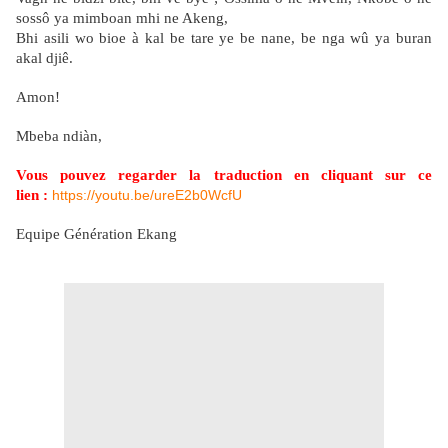
sossô ya mimboan mhi ne Akeng,
Bhi asili wo bioe à kal be tare ye be nane, be nga wû ya buran
akal djiê.
Amon!
Mbeba ndiàn,
Vous pouvez regarder la traduction en cliquant sur ce
lien :
https://youtu.be/ureE2b0WcfU
Equipe Génération Ekang