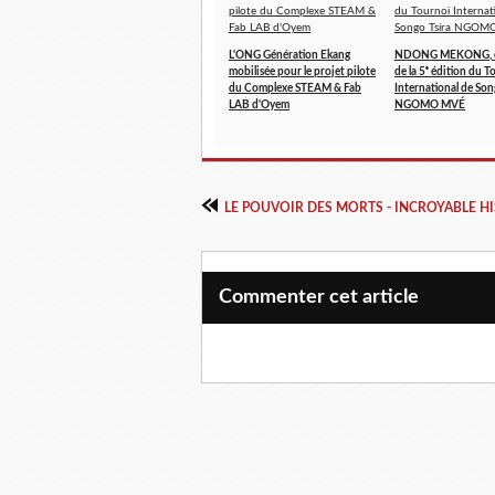
L'ONG Génération Ekang
NDONG MEKONG, 
mobilisée pour le projet pilote
de la 5ᵉ édition du T
du Complexe STEAM & Fab
International de Son
LAB d'Oyem
NGOMO MVÉ
LE POUVOIR DES MORTS - INCROYABLE H
Commenter cet article