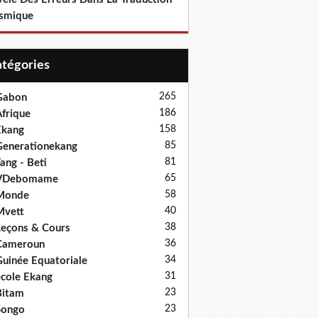
smique
Catégories
265
Gabon
186
frique
158
Ekang
85
enerationekang
81
ang - Beti
65
VDebomame
58
Monde
40
Mvett
38
eçons & Cours
36
Cameroun
34
uinée Equatoriale
31
cole Ekang
23
Bitam
23
Songo