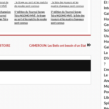
Et
Int
champion
5ᵉ édition du Tournoi Songo
5ᵉ édition du Tournoi Songo
Ga
ournoi
Tsira NGOMO MVÉ : le tirage
Tsira NGOMO MVE : la liste des
Ho
go Tsira
au sort et les matchs de poules
joueurs et les quatre chapeaux
sont connus
sont connus
Ge
Sci
Us
Ho
ISTOIRE
CAMEROUN: Les Betis ont besoin d’un Etat
Ga
La
D’
?
L'
Le
An
Mo
Po
Lib
Spi
Ré