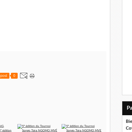
post
0
Bi
Cot