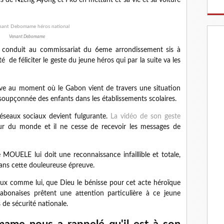
s de Nzeng Ayong et Pk8 en mettant et sa vie et sa voiture
Venant Debomame
le conduit au commissariat du 6eme arrondissement sis à
é de féliciter le geste du jeune héros qui par la suite va les
ve au moment où le Gabon vient de travers une situation
 soupçonnée des enfants dans les établissements scolaires.
réseaux sociaux devient fulgurante.
La vidéo de son geste
tour du monde et il ne cesse de recevoir les messages de
e MOUELE lui doit une reconnaissance infaillible et totale,
 dans cette douleureuse épreuve.
x comme lui, que Dieu le bénisse pour cet acte héroïque
abonaises prêtent une attention particulière à ce jeune
s de sécurité nationale.