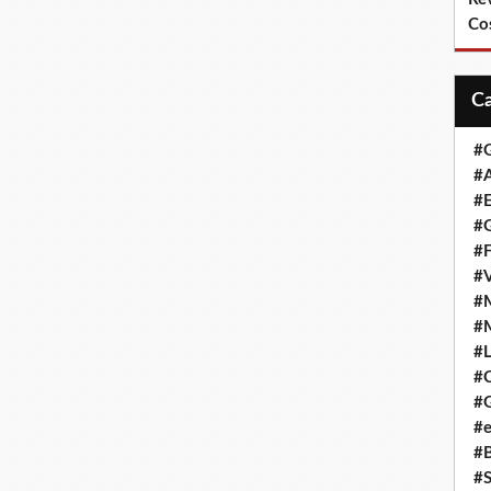
Co
#
#A
#
#G
#F
#
#
#
#L
#
#G
#e
#
#