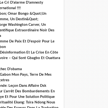
 Le Cri D'alarme D'amnesty
ernational !!!!
bon; Omar Bongo &Quot;Un
mme, Un Destin&Quot;
orge Washington Carver, Un
entifique Extraordinaire Noir Des
a
mme De Paix Et D'espoir Pour Le
bon
 Désinformation Et La Crise En Côte
ivoire – Qui Sont Gbagbo Et Ouattara
echec D'obama
 Gabon Mon Pays, Terre De Mes
cetres
nde: Leçon Dans Affaire Dsk
ur L'arrêt Des Bombardements En
ye Et Pour Une Solution Politique
ritualité Ekang: Tsira Ndong Nous
vèle Des Erreurs Dans La Traduction