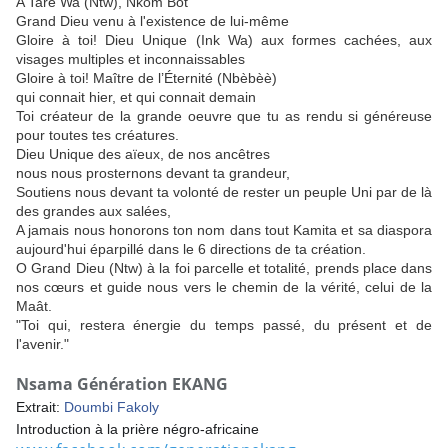
A Tare Wa (Ntw), Nkom Bot
Grand Dieu venu à l'existence de lui-même
Gloire à toi! Dieu Unique (Ink Wa) aux formes cachées, aux
visages multiples et inconnaissables
Gloire à toi! Maître de l’Éternité (Nbèbèè)
qui connait hier, et qui connait demain
Toi créateur de la grande oeuvre que tu as rendu si généreuse
pour toutes tes créatures.
Dieu Unique des aïeux, de nos ancêtres
nous nous prosternons devant ta grandeur,
Soutiens nous devant ta volonté de rester un peuple Uni par de là
des grandes aux salées,
A jamais nous honorons ton nom dans tout Kamita et sa diaspora
aujourd'hui éparpillé dans le 6 directions de ta création.
O Grand Dieu (Ntw) à la foi parcelle et totalité, prends place dans
nos cœurs et guide nous vers le chemin de la vérité, celui de la
Maât.
"Toi qui, restera énergie du temps passé, du présent et de
l'avenir."
Nsama Génération EKANG
Extrait:
Doumbi Fakoly
Introduction à la prière négro-africaine