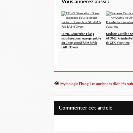
Vous aimerez aussi :
L'ONG Génération Ekang
Madame Caroline 
mobilisée pour le projet pilote
ATOME, Présidente 
du Complexe STEAM & Fab
de GEK, s’exprime
LAB d'Oyem
Commenter cet article