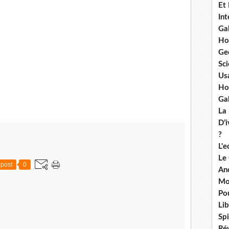
Et
Int
Ga
Ho
Ge
Sci
Us
Ho
Ga
La
D’
?
L'
Le
post
0
An
Mo
Po
Lib
Spi
Ré