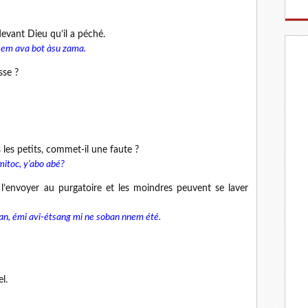
evant Dieu qu’il a péché.
em ava bot àsu zama.
sse ?
 les petits, commet-il une faute ?
itoc, y’abo abé?
l’envoyer au purgatoire et les moindres peuvent se laver
n, émi avi-étsang mi ne soban nnem été.
l.