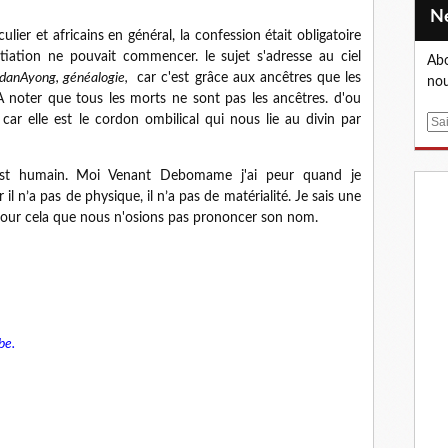
ulier et africains en général, la confession était obligatoire
itiation ne pouvait commencer. le sujet s'adresse au ciel
Abo
danAyong, généalogie,
car c'est grâce aux ancêtres que les
nou
 A noter que tous les morts ne sont pas les ancêtres. d'ou
car elle est le cordon ombilical qui nous lie au divin par
E
m
a
, est humain. Moi Venant Debomame j'ai peur quand je
i
 il n’a pas de physique, il n’a pas de matérialité. Je sais une
l
 pour cela que nous n'osions pas prononcer son nom.
be.