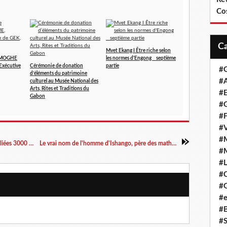
Co
Mvet Ekang I Être riche selon
AMOGHE
les normes d'Engong _ septième
Exécutive
Cérémonie de donation
partie
#
d’éléments du patrimoine
#A
culturel au Musée National des
Arts, Rites et Traditions du
#
Gabon
#G
#F
#
#
Mythologie Ekang: Les anciennes divinités oubliées 3000 ans Av. J.C
Le vrai nom de l'homme d'Ishango, père des mathématiques
#
#L
#
#G
#e
#
#