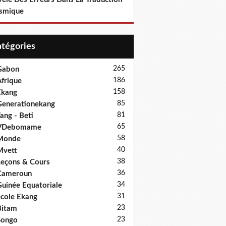
smique
Catégories
265
Gabon
186
frique
158
Ekang
85
enerationekang
81
ang - Beti
65
VDebomame
58
Monde
40
Mvett
38
eçons & Cours
36
Cameroun
34
uinée Equatoriale
31
cole Ekang
23
Bitam
23
Songo