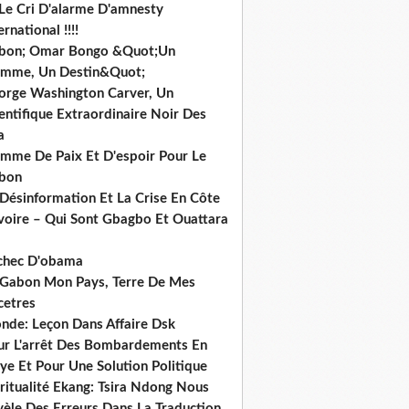
 Le Cri D'alarme D'amnesty
ernational !!!!
bon; Omar Bongo &Quot;Un
mme, Un Destin&Quot;
orge Washington Carver, Un
entifique Extraordinaire Noir Des
a
mme De Paix Et D'espoir Pour Le
bon
 Désinformation Et La Crise En Côte
ivoire – Qui Sont Gbagbo Et Ouattara
echec D'obama
 Gabon Mon Pays, Terre De Mes
cetres
nde: Leçon Dans Affaire Dsk
ur L'arrêt Des Bombardements En
ye Et Pour Une Solution Politique
ritualité Ekang: Tsira Ndong Nous
vèle Des Erreurs Dans La Traduction