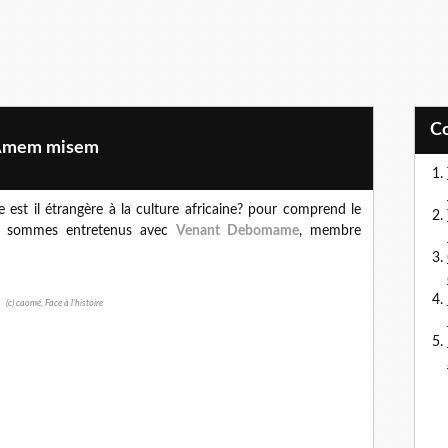
? Amem misem
 est il étrangère à la culture africaine? pour comprend le
s sommes entretenus avec
Venant Debomame
, membre
(c) caomé, Face à l'histoire