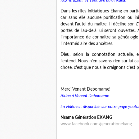
Kaghe dzom, ve ébot ave kû à ngang.
Dans les rites initiatiques Ekang en partic
car sans elle aucune purification ou in
devant l'autel du maître. Il décline son
E
portes de l'au-delà lui seront ouvertes.
l'importance de connaitre sa généalogie 
l'intermédiaire des ancêtres.
Dieu, selon la connotation actuelle
l'entend. Nous n’en savons rien sur lui car
chose, c'est que nous le craignons c'est
Merci Venant Debomame!
Akiba à Venant Debomame
La vidéo est disponible sur notre page youtu
Nsama Génération EKANG
www.facebook.com/generationekang