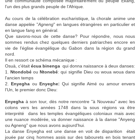
une communauté composée majoritairement du peuple Ekang,
l'un des plus grands peuple de l'Afrique.
Au cours de la célébration eucharistique, la chorale anime une
danse appelée "
Agneng
" en langues étrangères en particulier et
en langue fang en général.
Que savons-nous de cette danse? Pour répondre, nous nous
sommes rendus chez quelques derniers patriarches encore en
vie de l'église évangélique du Gabon dans la région du grand
nord.
Il en ressort ce schéma mécanique :
Osuà, c'était
écua binenga
qui donna naissance à deux danses:
1.
Ntondobé
ou
Ntonebé
: qui signifie Dieu ou woua woua dans
l'ancien temps
2.
Enyegha
ou
Enyeghe:
Qui signifie Aimé ou amour envers
l'Un, le premier donc Dieu:
Enyegha
à son tour, dès notre rencontre "à Nouveau" avec les
colons vers les années 1748 dans la sous régions va être
interprété dans les temples évangéliques coloniaux mais avec
une nuance modérée, va donner naissance à la danse "Anyeng
ou Agneng" que nous avons aujourd'hui.
La danse Enyegha est une danse en voit de disparition était
jouée par cinq hommes assis sur des tabourets en bois tenant