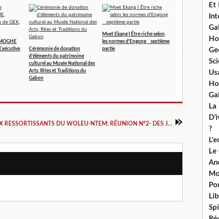
Et
Int
Ga
Mvet Ekang I Être riche selon
Ho
AMOGHE
les normes d'Engong _ septième
Ge
Exécutive
Cérémonie de donation
partie
d’éléments du patrimoine
Sci
culturel au Musée National des
Arts, Rites et Traditions du
Us
Gabon
Ho
Ga
La
D’
AUX RESSORTISSANTS DU WOLEU-NTEM: RÉUNION N°2- DES JOURNÉES DE RÉFLEXIONS 2018
?
L'
Le
An
Mo
Po
Lib
Spi
Ré