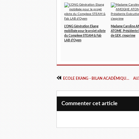
L'ONG Génération Ekang
Madame Caroline 
mobilisée pour le projet pilote
ATOME, Présidente 
du Complexe STEAM & Fab
de GEK, s’exprime
LAB d'Oyem
ECOLE EKANG - BILAN ACADÉMIQUE ANNÉE 2017-2018
Commenter cet article