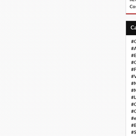
Co
#
#A
#
#G
#F
#
#
#
#L
#
#G
#e
#
#