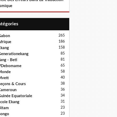
smique
Catégories
265
Gabon
186
frique
158
Ekang
85
enerationekang
81
ang - Beti
65
VDebomame
58
Monde
40
Mvett
38
eçons & Cours
36
Cameroun
34
uinée Equatoriale
31
cole Ekang
23
Bitam
23
Songo