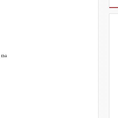
n Ebà