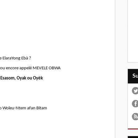
e ElaraYong Ebà ?
 ou encore appelé MEVELE OBWA
S
 Esasom, Oyak ou Oyèk
 o Woleu-Ntem afan Bitam