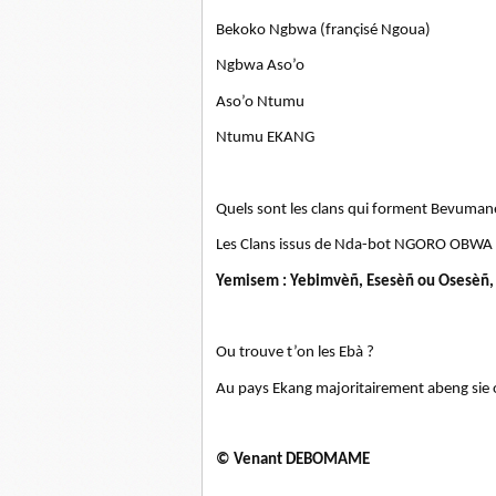
Bekoko Ngbwa (françisé Ngoua)
Ngbwa Aso’o
Aso’o Ntumu
Ntumu EKANG
Quels sont les clans qui forment Bevuman
Les Clans issus de Nda-bot NGORO OBWA
Yemisem : Yebimvèñ, Esesèñ ou Osesèñ,
Ou trouve t’on les Ebà ?
Au pays Ekang majoritairement abeng sie
© Venant DEBOMAME