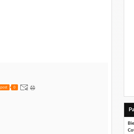
post
0
Bi
Cot