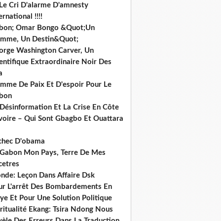
 Le Cri D'alarme D'amnesty
ernational !!!!
bon; Omar Bongo &Quot;Un
mme, Un Destin&Quot;
orge Washington Carver, Un
entifique Extraordinaire Noir Des
a
mme De Paix Et D'espoir Pour Le
bon
 Désinformation Et La Crise En Côte
ivoire – Qui Sont Gbagbo Et Ouattara
echec D'obama
 Gabon Mon Pays, Terre De Mes
cetres
nde: Leçon Dans Affaire Dsk
ur L'arrêt Des Bombardements En
ye Et Pour Une Solution Politique
ritualité Ekang: Tsira Ndong Nous
vèle Des Erreurs Dans La Traduction