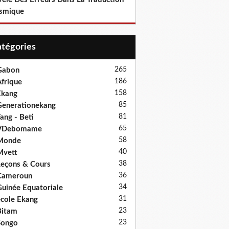
smique
Catégories
265
Gabon
186
frique
158
Ekang
85
enerationekang
81
ang - Beti
65
VDebomame
58
Monde
40
Mvett
38
eçons & Cours
36
Cameroun
34
uinée Equatoriale
31
cole Ekang
23
Bitam
23
Songo