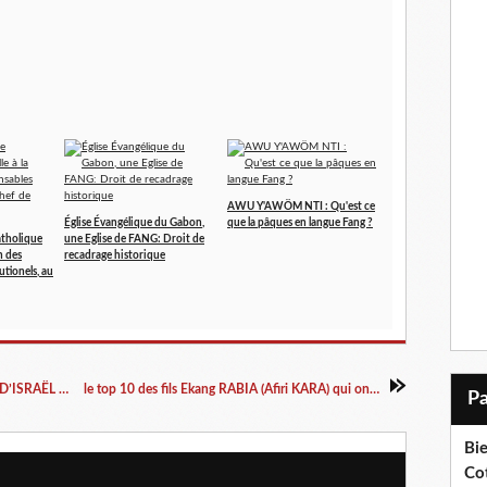
AWU Y'AWÖM NTI : Qu'est ce
Église Évangélique du Gabon,
que la pâques en langue Fang ?
atholique
une Eglise de FANG: Droit de
n des
recadrage historique
utionels, au
DISCOURS HISTORIQUE DU 1er MINISTRE D’ISRAËL BENJAMIN NETANYAHU
le top 10 des fils Ekang RABIA (Afiri KARA) qui ont marqués l'année 2017
Bi
Cot