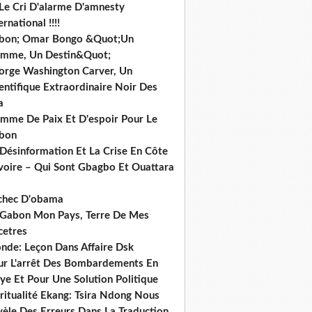
 Le Cri D'alarme D'amnesty
ernational !!!!
bon; Omar Bongo &Quot;Un
mme, Un Destin&Quot;
orge Washington Carver, Un
entifique Extraordinaire Noir Des
a
mme De Paix Et D'espoir Pour Le
bon
 Désinformation Et La Crise En Côte
ivoire – Qui Sont Gbagbo Et Ouattara
echec D'obama
 Gabon Mon Pays, Terre De Mes
cetres
nde: Leçon Dans Affaire Dsk
ur L'arrêt Des Bombardements En
ye Et Pour Une Solution Politique
ritualité Ekang: Tsira Ndong Nous
vèle Des Erreurs Dans La Traduction