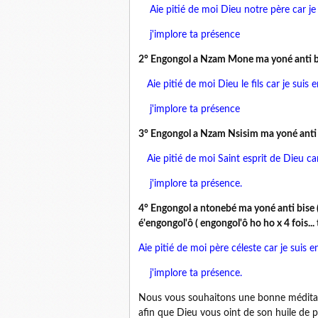
Aie pitié de moi Dieu notre père car je
j'implore ta présence
2° Engongol a Nzam Mone ma yoné anti b
Aie pitié de moi Dieu le fils car je suis 
j'implore ta présence
3° Engongol a Nzam Nsisim ma yoné anti 
Aie pitié de moi Saint esprit de Dieu car 
j'implore ta présence.
4° Engongol a ntonebé ma yoné anti bise 
é'engongol'ô ( engongol'ô ho ho x 4 fois..
Aie pitié de moi père céleste car je suis e
j'implore ta présence.
Nous vous souhaitons une bonne méditation
afin que Dieu vous oint de son huile de p