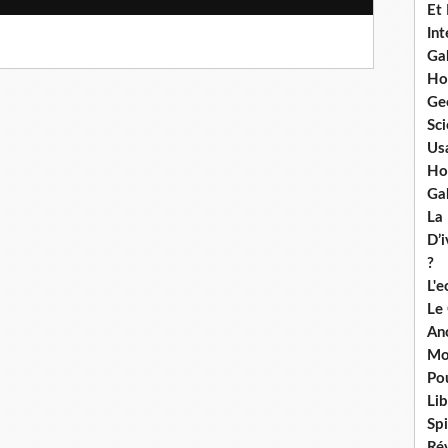
Et
Int
Ga
Ho
Ge
Sci
Us
Ho
Ga
La
D’
?
L'
Le
An
Mo
Po
Lib
Spi
Ré