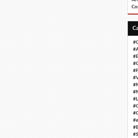
Co
#
#A
#
#G
#F
#
#
#
#L
#
#G
#e
#
#