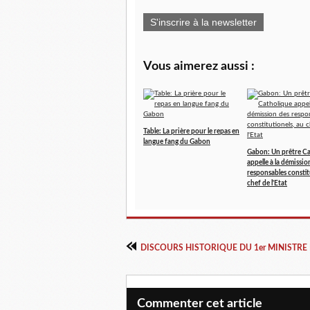
S'inscrire à la newsletter
Vous aimerez aussi :
Table: La prière pour le repas en
langue fang du Gabon
Gabon: Un prêtre C
appelle à la démissio
responsables constit
chef de l'Etat
Commenter cet article