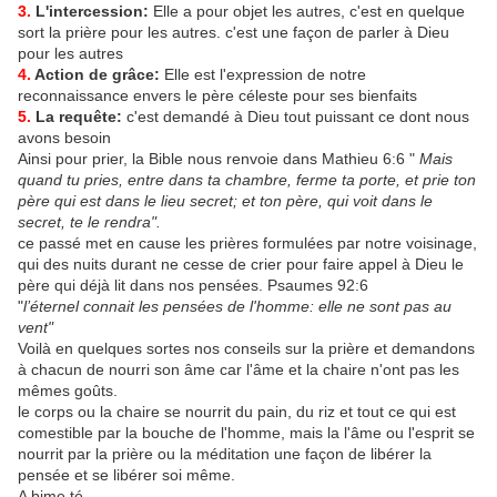
3.
L'intercession:
Elle a pour objet les autres, c'est en quelque
sort la prière pour les autres. c'est une façon de parler à Dieu
pour les autres
4.
Action de grâce:
Elle est l'expression de notre
reconnaissance envers le père céleste pour ses bienfaits
5.
La requête:
c'est demandé à Dieu tout puissant ce dont nous
avons besoin
Ainsi pour prier, la Bible nous renvoie dans Mathieu 6:6 "
Mais
quand tu pries, entre dans ta chambre, ferme ta porte, et prie ton
père qui est dans le lieu secret; et ton père, qui voit dans le
secret, te le rendra".
ce passé met en cause les prières formulées par notre voisinage,
qui des nuits durant ne cesse de crier pour faire appel à Dieu le
père qui déjà lit dans nos pensées. Psaumes 92:6
"
l’éternel connait les pensées de l'homme: elle ne sont pas au
vent"
Voilà en quelques sortes nos conseils sur la prière et demandons
à chacun de nourri son âme car l'âme et la chaire n'ont pas les
mêmes goûts.
le corps ou la chaire se nourrit du pain, du riz et tout ce qui est
comestible par la bouche de l'homme, mais la l'âme ou l'esprit se
nourrit par la prière ou la méditation une façon de libérer la
pensée et se libérer soi même.
A bime té