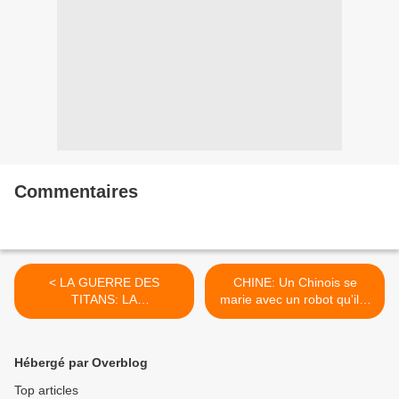
Commentaires
< LA GUERRE DES
CHINE: Un Chinois se
TITANS: LA
marie avec un robot qu'il a
PROVOCATION A ENGON
construit lui-même >
AKOMA MBA Vs ANDOM
ELA
Hébergé par Overblog
Top articles