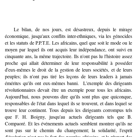
Le bilan, de nos jours, est désastreux, depuis le mirage
économique, jusqu'aux conflits inter-ethniques, via les génocides
et les statuts de P.P.T.E. Les africains, quel que soit le mode ou le
moyen par lequel ils ont acquis leur indépendance, ont suivi en
cinquante ans, la même trajectoire. Ils n'ont pas lu l'histoire assez
proche qui allait déterminer de leur responsabilité à posséder
d'eux-mêmes le droit de la gestion de leurs sociétés, et de leurs
peuples; ils n'ont pas tiré les leçons de leurs leaders à jamais
émérites qu'ils ont eux-mêmes banni. L'exemple des dirigeants
révolutionnaires devait être un exemple pour tous les africains.
Aujourd'hui, nous pouvons dire qu'ils sont plus que quiconque,
responsables de l'état dans lequel ils se trouvent, et dans lequel se
trouve leur continent. Tous depuis les dirigeants corrompus tels
que F. H. Boigny, jusqu'au actuels dirigeants tels que B.
Compaoré. Et les événements actuels semblent montrer qu'ils ne
sont pas sur le chemin du changement; la solidarité, l'esprit
d'évolution n'est pas le fort des peuples africains, et la plupart des