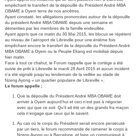
empêchant le transfert de la dépouille du Président André MBA
OBAME à Oyem terre de nos ancêtres.
Ayant constaté, les allégations prononcées autour de la dépouille
du président André MBA OBAME depuis une semaine et
démenties par les membres de la famille endeuillée.
Ayant appris que ce matin du 30 Mai 2015, les blocus se répètent
au niveau de l’aéroport de Libreville pour une énième fois
empêchant encore le transfert de la dépouille du Président André
MBA OBAME à Oyem ou le Peuple Ekang est mobilisé depuis
hier matin.
Face à tout ce chahut, le Forum rappelle que le cortège a été
suivie de prêt à Libreville le mardi 28 Avril 2015 et aucun incident
n’a été signalé jusqu’au lendemain de la veillée au stade de
Nzeng Ayong « un quartier populaire de Libreville »,
Le forum appelle ;
Que la dépouille du Président André MBA OBAME doit
arriver à Oyem aujourd’hui et ceci n’est pas à négocier
avec qui que ce soit. Qu’il ait été un des grands fra maçon
cela n’engage que ceux qui le savent.
Au cas où le corps du Président serait encore persécuté
par un tiers, le forum recommande de ramener le corps à
Nzeng Ayong ou à Barcelone, et faire un communiqué à