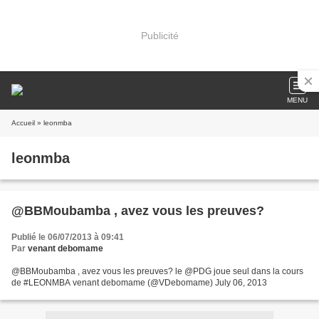
Publicité
MENU
Accueil
» leonmba
leonmba
@BBMoubamba , avez vous les preuves?
Publié le 06/07/2013 à 09:41
Par
venant debomame
@BBMoubamba , avez vous les preuves? le @PDG joue seul dans la cours
de #LEONMBA venant debomame (@VDebomame) July 06, 2013