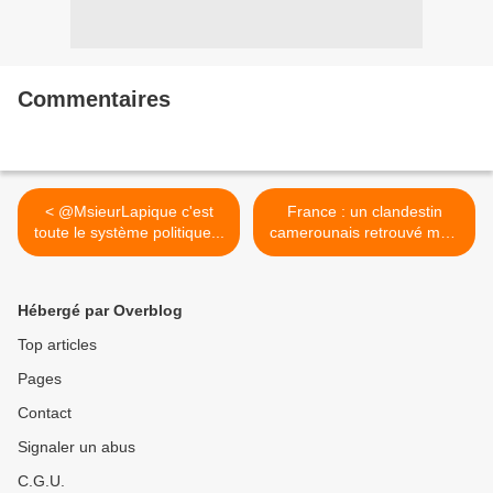
Commentaires
< @MsieurLapique c'est
France : un clandestin
toute le système politique...
camerounais retrouvé mort
dans le train d'atterrissage
d'un avion >
Hébergé par Overblog
Top articles
Pages
Contact
Signaler un abus
C.G.U.