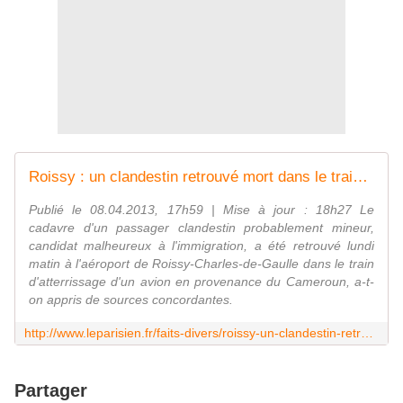
Roissy : un clandestin retrouvé mort dans le train d'atterrissage d'un avion
Publié le 08.04.2013, 17h59 | Mise à jour : 18h27 Le
cadavre d'un passager clandestin probablement mineur,
candidat malheureux à l'immigration, a été retrouvé lundi
matin à l'aéroport de Roissy-Charles-de-Gaulle dans le train
d'atterrissage d'un avion en provenance du Cameroun, a-t-
on appris de sources concordantes.
http://www.leparisien.fr/faits-divers/roissy-un-clandestin-retrouve-mort-dans-le-train-d-atterrissage-d-un-avion-08-04-2013-2708283.php
Partager