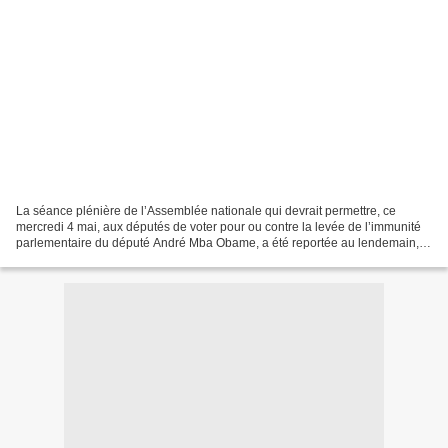
La séance plénière de l’Assemblée nationale qui devrait permettre, ce
mercredi 4 mai, aux députés de voter pour ou contre la levée de l’immunité
parlementaire du député André Mba Obame, a été reportée au lendemain,
jeudi 5 mai, du fait d’un blocus populaire...