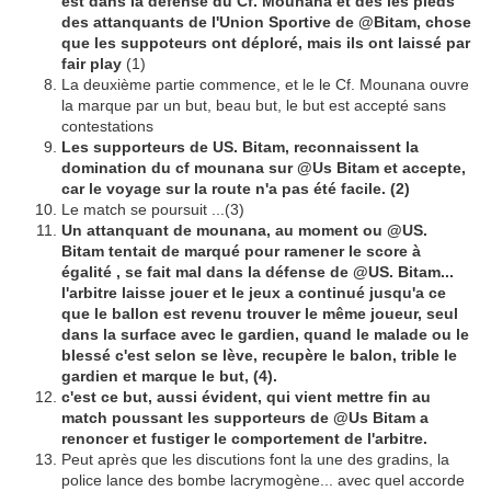
est dans la défense du Cf. Mounana et des les pieds
des attanquants de l'Union Sportive de @Bitam, chose
que les suppoteurs ont déploré, mais ils ont laissé par
fair play
(1)
La deuxième partie commence, et le le Cf. Mounana ouvre
la marque par un but, beau but, le but est accepté sans
contestations
Les supporteurs de US. Bitam, reconnaissent la
domination du cf mounana sur @Us Bitam et accepte,
car le voyage sur la route n'a pas été facile. (2)
Le match se poursuit ...(3)
Un attanquant de mounana, au moment ou @US.
Bitam tentait de marqué pour ramener le score à
égalité , se fait mal dans la défense de @US. Bitam...
l'arbitre laisse jouer et le jeux a continué jusqu'a ce
que le ballon est revenu trouver le même joueur, seul
dans la surface avec le gardien, quand le malade ou le
blessé c'est selon se lève, recupère le balon, trible le
gardien et marque le but, (4).
c'est ce but, aussi évident, qui vient mettre fin au
match poussant les supporteurs de @Us Bitam a
renoncer et fustiger le comportement de l'arbitre.
Peut après que les discutions font la une des gradins, la
police lance des bombe lacrymogène... avec quel accorde