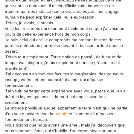
monde que j'explorait était dépourvu de ces attributs de la vie
que sont les émotions. Il m'est difficile voire impossible de
traduire par des mots ce que je vivais ou voyait , nul langage
humain ne peut exprimer cela, nulle expression,
J'étais, je vivais, je savais.
Voilà les trois mots qui expriment faiblement ce que j'ai vécu au
cours de cette expérience hors de mon corps.
"je suis celui qui est" je comprends maintenant le sens de ces
paroles entendues par moise devant le buisson ardent dans le
désert.
J'étais tout simplement. Toute notion de passé , de futur et de
temps avait disparu, j'étais simplement dans le présent "ici et
maintenant"
J'ai découvert en moi des facultés inimaginables, des pouvoirs
insoupçonnés , et une capacité d'aimer qui dépasse
l'entendement.
J'ai voulu partager cette expérience avec vous, parce que j'en ai
tiré des leçons que voici: . la mort est une illusion tout
simplement.
Le monde physique auquel appartient la terre n'est qu'une partie
d'un vaste univers dont la
beauté
et l'immensité dépassent
l'entendemant humain.
Nous disons que nous avons une äme , mais j'ai découvert que
nous sommes l'âme, qui s'habille d'un corps physique pour