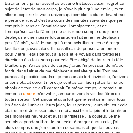
Bizarrement, je ne ressentais aucune tristesse, aucun regret au
sujet de l'état de mon corps, je n'avais plus qu'une envie , m'en
aller et explorer le vaste univers qui semblait s'étaler devant moi
à perte de vue.Et c'est au cours des minutes suivantes que j'ai
compris le sens de l'omniscience, l'omnipotence, et de
l'omniprésence de l'âme.je me suis rendu compte que je me
déplaçais à une vitesse fulgurante, en fait je ne me déplaçais
pas, "j'étais" , voilà le mot qui à mon avis illustre cette étrange
faculté que j'avais alors. Il me suffisait de penser à un endroit
pour y être, j'étais partout à la fois et je voyais dans toutes les
directions à la fois, sans pour cela être obligé de tourner la tête.
D'ailleurs je n'avais plus de corps, j'avais l'impression de m'âtre
fondu dans l'air et de me déplacer aussi vite que lui.Tout me
paraissait possible soudain, je me sentais fort, invincible, l'univers
entier s'etalait devant moi et je sentais combien j'étais le maître
absolu de tout ce qu'il contenait.En même temps, je sentais un
immense
amour
m'envahir , amour envers la vie, les êtres de
toutes sortes . Cet amour était si fort que je sentais en moi, tous
les êtres de l'univers, leurs joies, leurs peines , leurs vie, tout cela
était en moi. Je ressentais en moi aussi bien la joie et le bonheur
des moments heureux et aussi la tristesse , la douleur. Je me
sentais cependant libre de tout cela, étranger à tout cela, j'ai
alors compris que j'en étais loin désormais et que le nouveau