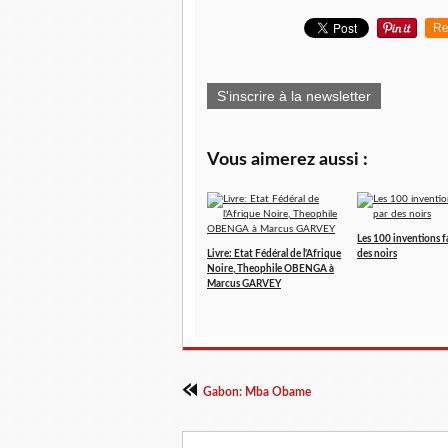
Re
S'inscrire à la newsletter
Vous aimerez aussi :
Les 100 inventions f
Livre: Etat Fédéral de l'Afrique
des noirs
Noire, Theophile OBENGA à
Marcus GARVEY
Gabon: Mba Obame