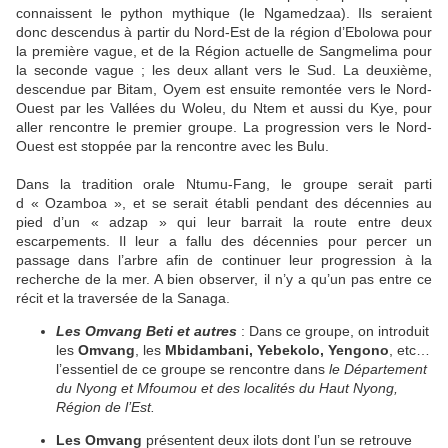
connaissent le python mythique (le Ngamedzaa). Ils seraient
donc descendus à partir du Nord-Est de la région d’Ebolowa pour
la première vague, et de la Région actuelle de Sangmelima pour
la seconde vague ; les deux allant vers le Sud. La deuxième,
descendue par Bitam, Oyem est ensuite remontée vers le Nord-
Ouest par les Vallées du Woleu, du Ntem et aussi du Kye, pour
aller rencontre le premier groupe. La progression vers le Nord-
Ouest est stoppée par la rencontre avec les Bulu.
Dans la tradition orale Ntumu-Fang, le groupe serait parti
d « Ozamboa », et se serait établi pendant des décennies au
pied d’un « adzap » qui leur barrait la route entre deux
escarpements. Il leur a fallu des décennies pour percer un
passage dans l’arbre afin de continuer leur progression à la
recherche de la mer. A bien observer, il n’y a qu’un pas entre ce
récit et la traversée de la Sanaga.
Les Omvang Beti et autres
: Dans ce groupe, on introduit
les
Omvang
, les
Mbidambani, Yebekolo, Yengono
, etc…
l’essentiel de ce groupe se rencontre dans
le Département
du Nyong et Mfoumou et des localités du Haut Nyong,
Région de l’Est.
Les Omvang
présentent deux ilots dont l’un se retrouve