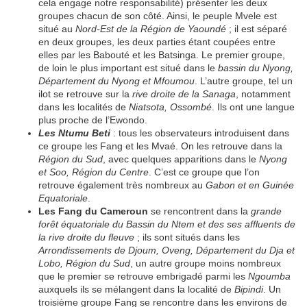
cela engage notre responsabilité) présenter les deux
groupes chacun de son côté. Ainsi, le peuple Mvele est
situé au
Nord-Est de la Région de Yaoundé
; il est séparé
en deux groupes, les deux parties étant coupées entre
elles par les Babouté et les Batsinga. Le premier groupe,
de loin le plus important est situé dans le
bassin du Nyong,
Département du Nyong et Mfoumou
. L’autre groupe, tel un
ilot se retrouve sur la
rive droite de la Sanaga
, notamment
dans les localités de
Niatsota, Ossombé
. Ils ont une langue
plus proche de l’Ewondo.
Les Ntumu Beti
: tous les observateurs introduisent dans
ce groupe les Fang et les Mvaé. On les retrouve dans la
Région du Sud
, avec quelques apparitions dans le
Nyong
et Soo, Région du Centre
. C’est ce groupe que l’on
retrouve également très nombreux au
Gabon et en Guinée
Equatoriale
.
Les Fang du Cameroun
se rencontrent dans la
grande
forêt équatoriale du Bassin du Ntem et des ses affluents de
la rive droite du fleuve
; ils sont situés dans les
Arrondissements de Djoum, Oveng, Département du Dja et
Lobo, Région du Sud
, un autre groupe moins nombreux
que le premier se retrouve embrigadé parmi les
Ngoumba
auxquels ils se mélangent dans la localité de
Bipindi
. Un
troisième groupe Fang se rencontre dans les environs de