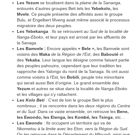
Les Yezum
se localisent dans la
plaine de la Sananga
,
entourés d’autres groupes Beti tels les
Yebekolo,
les
Mvele
. Ce peuple présente des affinités avec le groupe
Bulu, et Engelbert Mveng avait même associé le processus
migratoire des deux peuples.
Les Yebekanga
: Ils se retrouvent
au Sud de la localité de
Nanga-Eboko
, et leur pays est arrosé par les affluents de
la Sanaga.
Les Bamvele :
Encore appelés
« Bele »,
les Bamvele sont
voisins des
Maka
de la Région de l’Est
, des
Babouté
et
des
Yekaba
. Leur langue les désigne comme faisant partie
des peuples pahouins, cependant que leur tradition les
rapproche des Yalongo du nord de la Sanaga. Ils ont aussi
comme voisins à l’Est, les
Bobili
, peuple très minoritaire
qui serait aussi Beti d’origine. Le grand ensemble des
Yezum
et autres se situe dans la localité de
Nanga-Eboko
et les villages qui s’y rattachent.
Les Kolo Beti
: C’est de loin le groupe Beti le plus
nombreux ; il se rencontre dans les
deux régions du Centre
et du Sud
. Dans ce vaste ensemble, on retrouve les
Bene,
les Ewondo, les Etenga, les Kombé, les Tsinga
, etc…
Les Ewondo
: Ils occupent un territoire qui va de
Nkometou à la limite avec les Eton, vers la Région du Sud
.
On les retrouve dans le
Département du Mfoundi
, ainsi que