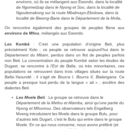
environs
, où ils se mélangent aux Ewondo, dans la localité
de
Ngomedzap dans le Nyong et Soo, dans la localité de
Ngoulemakong sur la route Mbalmayo-Ebolowa, dans la
localité de Biwong-Bane dans le Département de la Mvila
.
On rencontre également des groupes de peuples Bene aux
environs de Mfou
, mélangés aux Ewondo.
Les Kombé
: C’est une population d’origine Beti, plus
précisément Kolo ; ce peuple se retrouve aujourd’hui dans le
Département du Mbam
, perdus dans un flot de peuples parfois
non Beti. La concentration du peuple Kombé selon les études de
Dugast, se rencontre à
l’Est de Bafia
, où très minoritaires, ces
populations se retrouvent dans trois villages situés sur la route
Bafia-Yaoundé ; il s’agit de Bourra I, Bourra II, Bialangana
. Ce
peuple a presque tout perdu de la langue « ati » ; ancêtre des
dialectes Beti.
Les Mvele Beti
: Le groupe se retrouve dans le
Département de la Mefou et Afamba, ainsi qu’une partie du
Nyong et Mfoumou.
Des observateurs tels Engelberg
Mveng introduisent les Mvele dans le groupe Bulu, pour
d’autres tels Dugart, c’est le Bulu qui entre dans le groupe
Mvele. En ce qui nous concerne, nous avons préféré (et