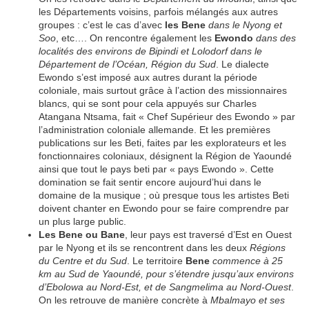
les Départements voisins, parfois mélangés aux autres
groupes : c’est le cas d’avec
les Bene
dans le Nyong et
Soo
, etc…. On rencontre également les
Ewondo
dans des
localités des environs de Bipindi et Lolodorf dans le
Département de l’Océan, Région du Sud
. Le dialecte
Ewondo s’est imposé aux autres durant la période
coloniale, mais surtout grâce à l’action des missionnaires
blancs, qui se sont pour cela appuyés sur Charles
Atangana Ntsama, fait « Chef Supérieur des Ewondo » par
l’administration coloniale allemande. Et les premières
publications sur les Beti, faites par les explorateurs et les
fonctionnaires coloniaux, désignent la Région de Yaoundé
ainsi que tout le pays beti par « pays Ewondo ». Cette
domination se fait sentir encore aujourd’hui dans le
domaine de la musique ; où presque tous les artistes Beti
doivent chanter en Ewondo pour se faire comprendre par
un plus large public.
Les Bene ou Bane
, leur pays est traversé d’Est en Ouest
par le Nyong et ils se rencontrent dans les deux
Régions
du Centre et du Sud
. Le territoire
Bene
commence à 25
km au Sud de Yaoundé, pour s’étendre jusqu’aux environs
d’Ebolowa au Nord-Est, et de Sangmelima au Nord-Ouest
.
On les retrouve de manière concrète à
Mbalmayo et ses