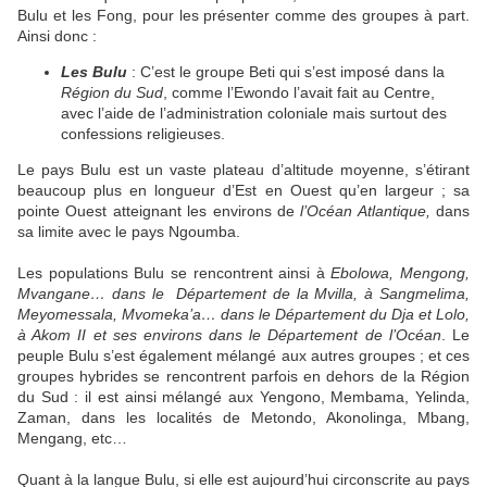
Bulu et les Fong, pour les présenter comme des groupes à part.
Ainsi donc :
Les Bulu
: C’est le groupe Beti qui s’est imposé dans la
Région du Sud
, comme l’Ewondo l’avait fait au Centre,
avec l’aide de l’administration coloniale mais surtout des
confessions religieuses.
Le pays Bulu est un vaste plateau d’altitude moyenne, s’étirant
beaucoup plus en longueur d’Est en Ouest qu’en largeur ; sa
pointe Ouest atteignant les environs de
l’Océan Atlantique,
dans
sa limite avec le pays Ngoumba.
Les populations Bulu se rencontrent ainsi à
Ebolowa, Mengong,
Mvangane… dans le Département de la Mvilla, à Sangmelima,
Meyomessala, Mvomeka’a… dans le Département du Dja et Lolo,
à Akom II et ses environs dans le Département de l’Océan
. Le
peuple Bulu s’est également mélangé aux autres groupes ; et ces
groupes hybrides se rencontrent parfois en dehors de la Région
du Sud : il est ainsi mélangé aux Yengono, Membama, Yelinda,
Zaman, dans les localités de Metondo, Akonolinga, Mbang,
Mengang, etc…
Quant à la langue Bulu, si elle est aujourd’hui circonscrite au pays