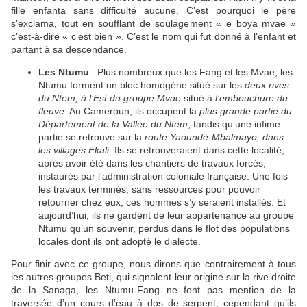
fille enfanta sans difficulté aucune. C’est pourquoi le père
s’exclama, tout en soufflant de soulagement « e boya mvae »
c’est-à-dire « c’est bien ». C’est le nom qui fut donné à l’enfant et
partant à sa descendance.
Les Ntumu
: Plus nombreux que les Fang et les Mvae, les
Ntumu forment un bloc homogène situé sur les
deux rives
du Ntem, à l’Est du groupe Mvae
situé à
l’embouchure du
fleuve
. Au Cameroun, ils occupent la
plus grande partie du
Département de la Vallée du Ntem
, tandis qu’une infime
partie se retrouve sur la
route Yaoundé-Mbalmayo, dans
les villages Ekali
. Ils se retrouveraient dans cette localité,
après avoir été dans les chantiers de travaux forcés,
instaurés par l’administration coloniale française. Une fois
les travaux terminés, sans ressources pour pouvoir
retourner chez eux, ces hommes s’y seraient installés. Et
aujourd’hui, ils ne gardent de leur appartenance au groupe
Ntumu qu’un souvenir, perdus dans le flot des populations
locales dont ils ont adopté le dialecte.
Pour finir avec ce groupe, nous dirons que contrairement à tous
les autres groupes Beti, qui signalent leur origine sur la rive droite
de la Sanaga, les Ntumu-Fang ne font pas mention de la
traversée d’un cours d’eau à dos de serpent, cependant qu’ils