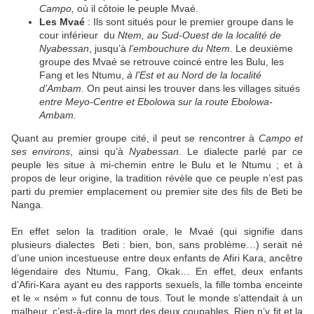
Campo,
où il côtoie le peuple Mvaé.
Les Mvaé
: Ils sont situés pour le premier groupe dans le
cour inférieur du
Ntem, au Sud-Ouest de la localité de
Nyabessan
, jusqu’à
l’embouchure du Ntem
. Le deuxième
groupe des Mvaé se retrouve coincé entre les Bulu, les
Fang et les Ntumu,
à l’Est et au Nord de la localité
d’Ambam
. On peut ainsi les trouver dans les villages situés
entre Meyo-Centre et Ebolowa sur la route Ebolowa-
Ambam.
Quant au premier groupe cité, il peut se rencontrer à
Campo et
ses environs
, ainsi qu’à
Nyabessan
. Le dialecte parlé par ce
peuple les situe à mi-chemin entre le Bulu et le Ntumu ; et à
propos de leur origine, la tradition révèle que ce peuple n’est pas
parti du premier emplacement ou premier site des fils de Beti be
Nanga.
En effet selon la tradition orale, le Mvaé (qui signifie dans
plusieurs dialectes Beti : bien, bon, sans problème…) serait né
d’une union incestueuse entre deux enfants de Afiri Kara, ancêtre
légendaire des Ntumu, Fang, Okak… En effet, deux enfants
d’Afiri-Kara ayant eu des rapports sexuels, la fille tomba enceinte
et le « nsém » fut connu de tous. Tout le monde s’attendait à un
malheur, c’est-à-dire la mort des deux coupables. Rien n’y fit et la