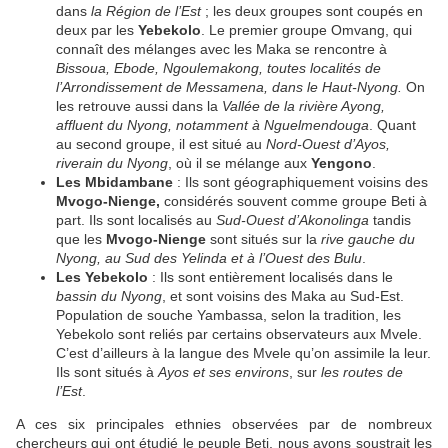
dans
la Région de l’Est
; les deux groupes sont coupés en
deux par les
Yebekolo
. Le premier groupe Omvang, qui
connaît des mélanges avec les Maka se rencontre à
Bissoua, Ebode, Ngoulemakong, toutes localités de
l’Arrondissement de Messamena, dans le Haut-Nyong.
On
les retrouve aussi dans la
Vallée de la rivière Ayong,
affluent du Nyong, notamment à Nguelmendouga
. Quant
au second groupe, il est situé au
Nord-Ouest d’Ayos,
riverain du Nyong
, où il se mélange aux
Yengono
.
Les Mbidambane
: Ils sont géographiquement voisins des
Mvogo-Nienge,
considérés souvent comme groupe Beti à
part. Ils sont localisés au
Sud-Ouest d’Akonolinga
tandis
que les
Mvogo-Nienge
sont situés sur la
rive gauche du
Nyong, au Sud des Yelinda et à l’Ouest des Bulu
.
Les Yebekolo
: Ils sont entièrement localisés dans le
bassin du Nyong
, et sont voisins des Maka au Sud-Est.
Population de souche Yambassa, selon la tradition, les
Yebekolo sont reliés par certains observateurs aux Mvele.
C’est d’ailleurs à la langue des Mvele qu’on assimile la leur.
Ils sont situés à
Ayos et ses environs
, sur
les routes de
l’Est
.
A ces six principales ethnies observées par de nombreux
chercheurs qui ont étudié le peuple Beti, nous avons soustrait les