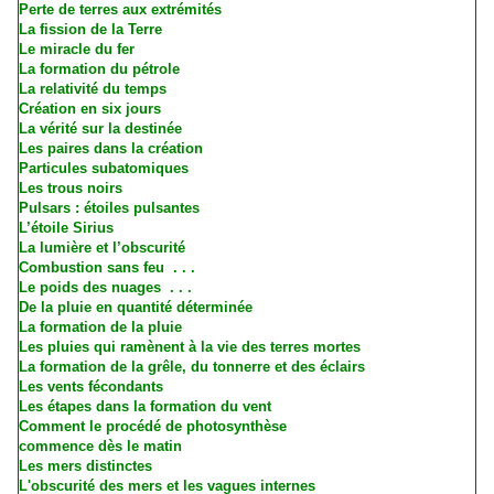
Perte de terres aux extrémités
La fission de la Terre
Le miracle du fer
La formation du pétrole
La relativité du temps
Création en six jours
La vérité sur la destinée
Les paires dans la création
Particules subatomiques
Les trous noirs
Pulsars : étoiles pulsantes
L’étoile Sirius
La lumière et l’obscurité
Combustion sans feu . . .
Le poids des nuages . . .
De la pluie en quantité déterminée
La formation de la pluie
Les pluies qui ramènent à la vie des terres mortes
La formation de la grêle, du tonnerre et des éclairs
Les vents fécondants
Les étapes dans la formation du vent
Comment le procédé de photosynthèse
commence dès le matin
Les mers distinctes
L'obscurité des mers et les vagues internes