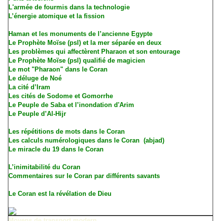
L'armée de fourmis dans la technologie
L’énergie atomique et la fission
Haman et les monuments de l’ancienne Egypte
Le Prophète Moïse (psl) et la mer séparée en deux
Les problèmes qui affectèrent Pharaon et son entourage
Le Prophète Moïse (psl) qualifié de magicien
Le mot "Pharaon" dans le Coran
Le déluge de Noé
La cité d’Iram
Les cités de Sodome et Gomorrhe
Le Peuple de Saba et l’inondation d'Arim
Le Peuple d’Al-Hijr
Les répétitions de mots dans le Coran
Les calculs numérologiques dans le Coran (abjad)
Le miracle du 19 dans le Coran
L’inimitabilité du Coran
Commentaires sur le Coran par différents savants
Le Coran est la révélation de Dieu
Moyens de transport modern