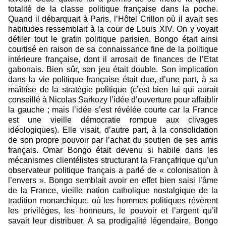
totalité de la classe politique française dans la poche.
Quand il débarquait à Paris, l’Hôtel Crillon où il avait ses
habitudes ressemblait à la cour de Louis XIV. On y voyait
défiler tout le gratin politique parisien. Bongo était ainsi
courtisé en raison de sa connaissance fine de la politique
intérieure française, dont il arrosait de finances de l’Etat
gabonais. Bien sûr, son jeu était double. Son implication
dans la vie politique française était due, d’une part, à sa
maîtrise de la stratégie politique (c’est bien lui qui aurait
conseillé à Nicolas Sarkozy l’idée d’ouverture pour affaiblir
la gauche ; mais l’idée s’est révélée courte car la France
est une vieille démocratie rompue aux clivages
idéologiques). Elle visait, d’autre part, à la consolidation
de son propre pouvoir par l’achat du soutien de ses amis
français. Omar Bongo était devenu si habile dans les
mécanismes clientélistes structurant la Françafrique qu’un
observateur politique français a parlé de « colonisation à
l’envers ».
Bongo semblait avoir en effet bien saisi l’âme
de la France, vieille nation catholique nostalgique de la
tradition monarchique, où les hommes politiques révèrent
les privilèges, les honneurs, le pouvoir et l’argent qu’il
savait leur distribuer. A sa prodigalité légendaire, Bongo