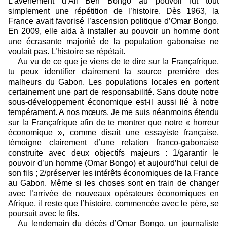
L’avènement d’Ali Ben Bongo au pouvoir fut tout
simplement une répétition de l’histoire. Dès 1963, la
France avait favorisé l’ascension politique d’Omar Bongo.
En 2009, elle aida à installer au pouvoir un homme dont
une écrasante majorité de la population gabonaise ne
voulait pas. L’histoire se répétait.
Au vu de ce que je viens de te dire sur la Françafrique,
tu peux identifier clairement la source première des
malheurs du Gabon. Les populations locales en portent
certainement une part de responsabilité. Sans doute notre
sous-développement économique est-il aussi lié à notre
tempérament. A nos mœurs. Je me suis néanmoins étendu
sur la Françafrique afin de te montrer que notre « horreur
économique », comme disait une essayiste française,
témoigne clairement d’une relation franco-gabonaise
construite avec deux objectifs majeurs : 1/garantir le
pouvoir d’un homme (Omar Bongo) et aujourd’hui celui de
son fils ; 2/préserver les intérêts économiques de la France
au Gabon. Même si les choses sont en train de changer
avec l’arrivée de nouveaux opérateurs économiques en
Afrique, il reste que l’histoire, commencée avec le père, se
poursuit avec le fils.
Au lendemain du décès d’Omar Bongo, un journaliste