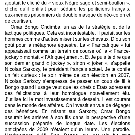
ajoutait le cliché du « vieux Nègre sage et semi-bouffon »,
cliché qu’il enfilait pour séduire les politiciens français,
eux-mêmes prisonniers du double masque de néo-colon et
de courtisan.
Omar Bongo Ondimba, un as de la stratégie et de la
tactique politiques. Cela est incontestable.
Il pariait sur les
hommes comme d’autres misent sur les chevaux. D’où son
goût pour la métaphore équestre. La « Françafrique » lui
apparaissait comme un terrain de course où la « France-
jockey » montait « l’Afrique-jument ».
Et Je puis te dire que
son dernier grand « jockey », sinon « joker », s’appelle
Nicolas Sarkozy, le président français actuel. Je te confie
un fait curieux : le soir même de son élection en 2007,
Nicolas Sarkozy s’empressa de passer un coup de fil à
Bongo quand l’usage veut que les chefs d’Etats adressent
des félicitations à leur homologue nouvellement élu.
J’utilise ici le mot investissement à dessein. Il est courant
dans le monde des affaires. On investit en vue de dégager
des bénéfices. En misant sur Sarkozy, Omar Bongo
assurait les arrières à son fils dans la perspective d’une
succession préparée de longue date. Les élections
anticipées de 2009 n’étaient qu’un leurre. Une parodie.