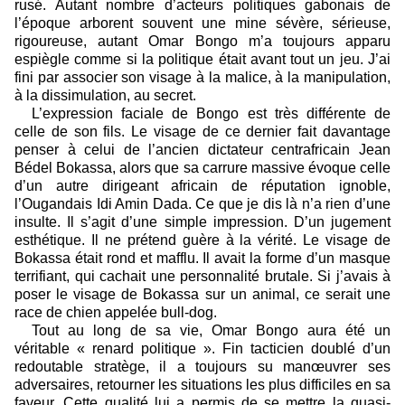
rusé. Autant nombre d’acteurs politiques gabonais de
l’époque arborent souvent une mine sévère, sérieuse,
rigoureuse, autant Omar Bongo m’a toujours apparu
espiègle comme si la politique était avant tout un jeu. J’ai
fini par associer son visage à la malice, à la manipulation,
à la dissimulation, au secret.
L’expression faciale de Bongo est très différente de
celle de son fils. Le visage de ce dernier fait davantage
penser à celui de l’ancien dictateur centrafricain Jean
Bédel Bokassa, alors que sa carrure massive évoque celle
d’un autre dirigeant africain de réputation ignoble,
l’Ougandais Idi Amin Dada. Ce que je dis là n’a rien d’une
insulte. Il s’agit d’une simple impression. D’un jugement
esthétique. Il ne prétend guère à la vérité. Le visage de
Bokassa était rond et mafflu. Il avait la forme d’un masque
terrifiant, qui cachait une personnalité brutale. Si j’avais à
poser le visage de Bokassa sur un animal, ce serait une
race de chien appelée bull-dog.
Tout au long de sa vie, Omar Bongo aura été un
véritable « renard politique ». Fin tacticien doublé d’un
redoutable stratège, il a toujours su manœuvrer ses
adversaires, retourner les situations les plus difficiles en sa
faveur. Cette qualité lui a permis de se mettre la quasi-