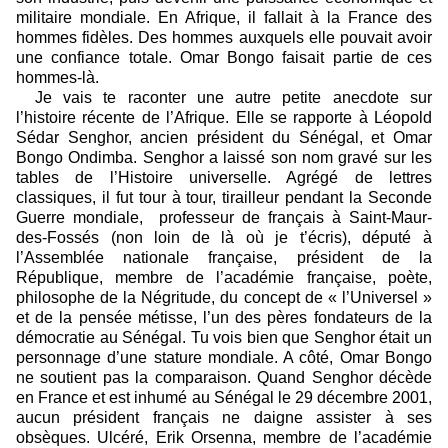
militaire mondiale. En Afrique, il fallait à la France des
hommes fidèles. Des hommes auxquels elle pouvait avoir
une confiance totale. Omar Bongo faisait partie de ces
hommes-là.
Je vais te raconter une autre petite anecdote sur
l’histoire récente de l’Afrique. Elle se rapporte à Léopold
Sédar Senghor, ancien président du Sénégal, et Omar
Bongo Ondimba. Senghor a laissé son nom gravé sur les
tables de l’Histoire universelle. Agrégé de lettres
classiques, il fut tour à tour, tirailleur pendant la Seconde
Guerre mondiale,
professeur de français à Saint-Maur-
des-Fossés (non loin de là où je t’écris), député à
l’Assemblée nationale française, président de la
République, membre de l’académie française, poète,
philosophe de la Négritude, du concept de « l’Universel »
et de la pensée métisse, l’un des pères fondateurs de la
démocratie au Sénégal. Tu vois bien que Senghor était un
personnage d’une stature mondiale. A côté, Omar Bongo
ne soutient pas la comparaison. Quand Senghor décède
en France et est inhumé au Sénégal le 29 décembre 2001,
aucun président français ne daigne assister à ses
obsèques. Ulcéré, Erik Orsenna, membre de l’académie