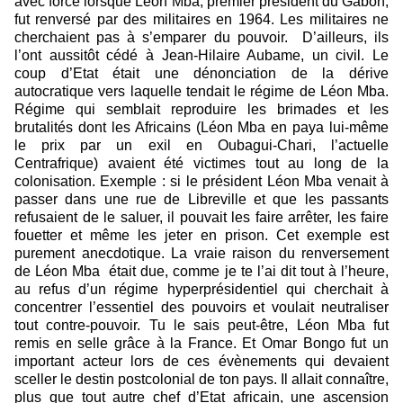
avec force lorsque Léon Mba, premier président du Gabon,
fut renversé par des militaires en 1964. Les militaires ne
cherchaient pas à s’emparer du pouvoir.
D’ailleurs, ils
l’ont aussitôt cédé à Jean-Hilaire Aubame, un civil. Le
coup d’Etat était une dénonciation de la dérive
autocratique vers laquelle tendait le régime de Léon Mba.
Régime qui semblait reproduire les brimades et les
brutalités dont les Africains (Léon Mba en paya lui-même
le prix par un exil en Oubagui-Chari, l’actuelle
Centrafrique) avaient été victimes tout au long de la
colonisation. Exemple : si le président Léon Mba venait à
passer dans une rue de Libreville et que les passants
refusaient de le saluer, il pouvait les faire arrêter, les faire
fouetter et même les jeter en prison. Cet exemple est
purement anecdotique. La vraie raison du renversement
de Léon Mba
était due, comme je te l’ai dit tout à l’heure,
au refus d’un régime hyperprésidentiel qui cherchait à
concentrer l’essentiel des pouvoirs et voulait neutraliser
tout contre-pouvoir. Tu le sais peut-être, Léon Mba fut
remis en selle grâce à la France. Et Omar Bongo fut un
important acteur lors de ces évènements qui devaient
sceller le destin postcolonial de ton pays. Il allait connaître,
plus que tout autre chef d’Etat africain, une ascension