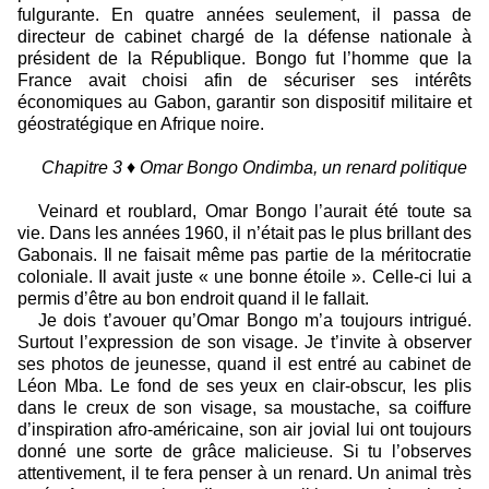
fulgurante. En quatre années seulement, il passa de
directeur de cabinet chargé de la défense nationale à
président de la République. Bongo fut l’homme que la
France avait choisi afin de sécuriser ses intérêts
économiques au Gabon, garantir son dispositif militaire et
géostratégique en Afrique noire.
Chapitre 3 ♦ Omar Bongo Ondimba, un renard politique
Veinard et roublard, Omar Bongo l’aurait été toute sa
vie. Dans les années 1960, il n’était pas le plus brillant des
Gabonais. Il ne faisait même pas partie de la méritocratie
coloniale. Il avait juste « une bonne étoile ». Celle-ci lui a
permis d’être au bon endroit quand il le fallait.
Je dois t’avouer qu’Omar Bongo m’a toujours intrigué.
Surtout l’expression de son visage. Je t’invite à observer
ses photos de jeunesse, quand il est entré au cabinet de
Léon Mba. Le fond de ses yeux en clair-obscur, les plis
dans le creux de son visage, sa moustache, sa coiffure
d’inspiration afro-américaine, son air jovial lui ont toujours
donné une sorte de grâce malicieuse. Si tu l’observes
attentivement, il te fera penser à un renard. Un animal très