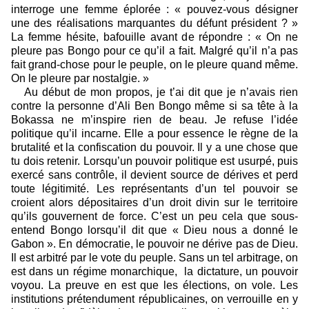
interroge une femme éplorée : « pouvez-vous désigner
une des réalisations marquantes du défunt président ? »
La femme hésite, bafouille avant de répondre : « On ne
pleure pas Bongo pour ce qu’il a fait. Malgré qu’il n’a pas
fait grand-chose pour le peuple, on le pleure quand même.
On le pleure par nostalgie. »
Au début de mon propos, je t’ai dit que je n’avais rien
contre la personne d’Ali Ben Bongo même si sa tête à la
Bokassa ne m’inspire rien de beau. Je refuse l’idée
politique qu’il incarne. Elle a pour essence le règne de la
brutalité et la confiscation du pouvoir. Il y a une chose que
tu dois retenir. Lorsqu’un pouvoir politique est usurpé, puis
exercé sans contrôle, il devient source de dérives et perd
toute légitimité. Les représentants d’un tel pouvoir se
croient alors dépositaires d’un droit divin sur le territoire
qu’ils gouvernent de force. C’est un peu cela que sous-
entend Bongo lorsqu’il dit que « Dieu nous a donné le
Gabon ». En démocratie, le pouvoir ne dérive pas de Dieu.
Il est arbitré par le vote du peuple. Sans un tel arbitrage, on
est dans un régime monarchique, la dictature, un pouvoir
voyou. La preuve en est que les élections, on vole. Les
institutions prétendument républicaines, on verrouille en y