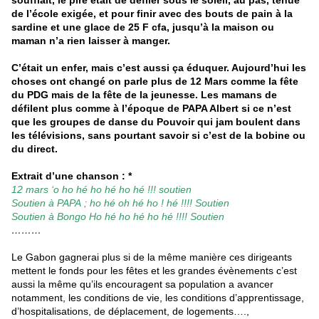
soufflait, le pire était de défiler sous le soleil, au pas, tenue
de l’école exigée, et pour finir avec des bouts de pain à la
sardine et une glace de 25 F cfa, jusqu’à la maison ou
maman n’a rien laisser à manger.
C’était un enfer, mais c’est aussi ça éduquer. Aujourd’hui les
choses ont changé on parle plus de 12 Mars comme la fête
du PDG mais de la fête de la jeunesse. Les mamans de
défilent plus comme à l’époque de PAPA Albert si ce n’est
que les groupes de danse du Pouvoir qui jam boulent dans
les télévisions, sans pourtant savoir si c’est de la bobine ou
du direct.
Extrait d’une chanson : *
12 mars ‘o ho hé ho hé ho hé !!! soutien
Soutien à PAPA ; ho hé oh hé ho ! hé !!!! Soutien
Soutien à Bongo Ho hé ho hé ho hé !!!! Soutien
………
Le Gabon gagnerai plus si de la même manière ces dirigeants
mettent le fonds pour les fêtes et les grandes évènements c’est
aussi la même qu’ils encouragent sa population a avancer
notamment, les conditions de vie, les conditions d’apprentissage,
d’hospitalisations, de déplacement, de logements….,