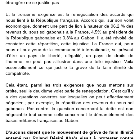
étrangère ne se justifie pas.
Et la troisième exigence est la renégociation des accords qui
nous lient à la République française. Accords qui, sur son volet
économique, donnent une part de lion à hauteur de 96,2 % des
revenus du sous sol gabonais à la France, 4,5% au président de
la République gabonaise et 0,3% au Gabon. Il a été révolté de
constater cette répartition, cette injustice. La France qui, pour
nous et aux yeux de la communauté internationale, se prévaut
d’être un pays de liberté, d’égalité, un pays de droits de
l’homme, ne peut pas s’illustrer dans une telle injustice. Voila
essentiellement ce qui justifie la grève de la faim illimité du
compatriote.
Cela étant, parmi les trois exigences que nous mettons sur
orbite, seul le deuxième volet parle de renégociation. C’est qu’il y
a des questions ouvertes sur lesquelles on peut effectivement
négocier ; par exemple, la répartition des revenus du sous sol
gabonais. Par contre, la question concernant la dette est non
négociable tout comme celle concernant le démantèlement des
bases militaires françaises au Gabon.
D’aucuns disent que le mouvement de grève de faim illimité
entamé par Roland Désiré Aba’a visait à protester contre