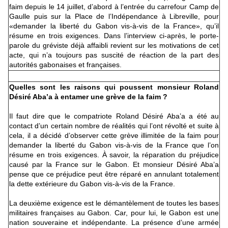
faim depuis le 14 juillet, d’abord à l’entrée du carrefour Camp de
Gaulle puis sur la Place de l’Indépendance à Libreville, pour
«demander la liberté du Gabon vis-à-vis de la France», qu’il
résume en trois exigences. Dans l’interview ci-après, le porte-
parole du gréviste déjà affaibli revient sur les motivations de cet
acte, qui n’a toujours pas suscité de réaction de la part des
autorités gabonaises et françaises.
Quelles sont les raisons qui poussent monsieur Roland
Désiré Aba’a à entamer une grève de la faim ?
Il faut dire que le compatriote Roland Désiré Aba’a a été au
contact d’un certain nombre de réalités qui l’ont révolté et suite à
cela, il a décidé d’observer cette grève illimitée de la faim pour
demander la liberté du Gabon vis-à-vis de la France que l’on
résume en trois exigences. À savoir, la réparation du préjudice
causé par la France sur le Gabon. Et monsieur Désiré Aba’a
pense que ce préjudice peut être réparé en annulant totalement
la dette extérieure du Gabon vis-à-vis de la France.
La deuxième exigence est le démantèlement de toutes les bases
militaires françaises au Gabon. Car, pour lui, le Gabon est une
nation souveraine et indépendante. La présence d’une armée