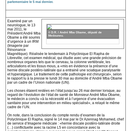
parlementaire le 5 mai dernier.
Examiné par un
neurologue, le 13
mai 2011, le
© D.R. / André Mba Obame, député de
Président André Mba
Medouneu.
Obame a été soumis
d’urgence à un IRM
(Imagerie par
Résonance
Magnétique). Réalisée le lendemain à Polyclinique El Rapha de
Libreville, cet examen médical, qui étudie avec une grande précision de
nombreux organes tels que le cerveau, la colonne vertébrale, les
articulations et les tissus mous, a «mis en évidence la présence d’une
hernie discale postéro-latérale qui a entrainé une sciatique paralysante
et hyperalgique. Le traitement de cette pathologie est chirurgical», selon
le rapport lu à la presse le lundi 30 mai au domicile d’André Mba Obame
par un cadre de l’Union nationale (UN).
Les choses étaient restées en l’état jusqu’au 26 mai dernier lorsque, au
regard de l’évolution de l’état de santé de Monsieur André Mba Obame,
le médecin a conclu «à la nécessité et à l’urgence d’une évacuation
sanitaire pour une intervention en milieu spécialisé», a relayé le même
cadre de l’UN.
On note, dans la conclusion du compte rendu d’examen de la
Polyclinique El Rapha, signé le 14 mai par le Dr Azennag Mohamed, chef
de service d’Imagerie médicale : «hernie discale postéro-latérale droite
(…) conflictuelle avec la racine L5 en concordance avec la