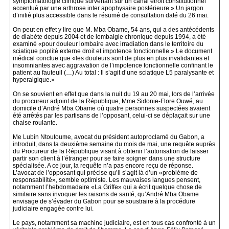
symptomatologie clinique survenant sur un canal étroit constitutionnel
accentué par une arthrose inter apophysaire postérieure.» Un jargon
d’initié plus accessible dans le résumé de consultation daté du 26 mai.
On peut en effet y lire que M. Mba Obame, 54 ans, qui a des antécédents
de diabète depuis 2004 et de lombalgie chronique depuis 1994, a été
examiné «pour douleur lombaire avec irradiation dans le territoire du
sciatique poplité externe droit et impotence fonctionnelle.» Le document
médical conclue que «les douleurs sont de plus en plus invalidantes et
insomniantes avec aggravation de l’impotence fonctionnelle confinant le
patient au fauteuil (…) Au total : Il s’agit d’une sciatique L5 paralysante et
hyperalgique.»
On se souvient en effet que dans la nuit du 19 au 20 mai, lors de l’arrivée
du procureur adjoint de la République, Mme Sidonie-Flore Ouwé, au
domicile d’André Mba Obame où quatre personnes suspectées avaient
été arrêtés par les partisans de l’opposant, celui-ci se déplaçait sur une
chaise roulante.
Me Lubin Ntoutoume, avocat du président autoproclamé du Gabon, a
introduit, dans la deuxième semaine du mois de mai, une requête auprès
du Procureur de la République visant à obtenir l’autorisation de laisser
partir son client à l’étranger pour se faire soigner dans une structure
spécialisée. A ce jour, la requête n’a pas encore reçu de réponse.
L’avocat de l’opposant qui précise qu’il s’agit là d’un «problème de
responsabilité», semble optimiste. Les mauvaises langues pensent,
notamment l’hebdomadaire «La Griffe» qui a écrit quelque chose de
similaire sans invoquer les raisons de santé, qu’André Mba Obame
envisage de s’évader du Gabon pour se soustraire à la procédure
judiciaire engagée contre lui.
Le pays, notamment sa machine judiciaire, est en tous cas confronté à un