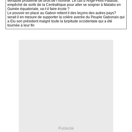
véritable problème de droit de l’homme. Le cas d’Ange-Félix Patassé,
empêché de sortir de la Centrafrique pour aller se soigner à Malabo en
Guinée équatoriale, va-t-il faire école ?
Le pouvoir en place au Gabon retient il des leçons des autres pays?
serait il en mesure de supporter la colère averée du Peuple Gabonais qui
a Elu son président malgré toute la turpitude occidentale qui a été
tournée à leur fin
Publicité