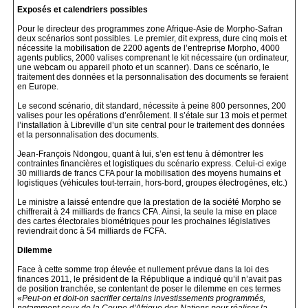
Exposés et calendriers possibles
Pour le directeur des programmes zone Afrique-Asie de Morpho-Safran
deux scénarios sont possibles. Le premier, dit express, dure cinq mois et
nécessite la mobilisation de 2200 agents de l’entreprise Morpho, 4000
agents publics, 2000 valises comprenant le kit nécessaire (un ordinateur,
une webcam ou appareil photo et un scanner). Dans ce scénario, le
traitement des données et la personnalisation des documents se feraient
en Europe.
Le second scénario, dit standard, nécessite à peine 800 personnes, 200
valises pour les opérations d’enrôlement. Il s’étale sur 13 mois et permet
l’installation à Libreville d’un site central pour le traitement des données
et la personnalisation des documents.
Jean-François Ndongou, quant à lui, s’en est tenu à démontrer les
contraintes financières et logistiques du scénario express. Celui-ci exige
30 milliards de francs CFA pour la mobilisation des moyens humains et
logistiques (véhicules tout-terrain, hors-bord, groupes électrogènes, etc.)
Le ministre a laissé entendre que la prestation de la société Morpho se
chiffrerait à 24 milliards de francs CFA. Ainsi, la seule la mise en place
des cartes électorales biométriques pour les prochaines législatives
reviendrait donc à 54 milliards de FCFA.
Dilemme
Face à cette somme trop élevée et nullement prévue dans la loi des
finances 2011, le président de la République a indiqué qu’il n’avait pas
de position tranchée, se contentant de poser le dilemme en ces termes
«
Peut-on et doit-on sacrifier certains investissements programmés,