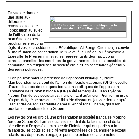
En vue de donner
une suite aux
différentes
© D.R. / Une vue des acteurs politiques à la
revendications de
présidence de la République, le 28 avril.
l’opposition au sujet
de l’utilisation de la
biométrie lors des
prochaines élections
législatives, le président de la République, Ali Bongo Ondimba, a convié
à une réunion de concertation, le 28 avril à la Cité de la Démocratie à
Libreville, le Premier ministre, les représentants des institutions
constitutionnelles, les membres du gouvernement, les responsables des
communautés religieuses, la société civile et les secrétaires généraux
des partis politiques.
Si on pouvait noter la présence de l’opposant historique, Pierre
Mamboundou, président de l'Union du Peuple gabonais (UPG), et celle
d’autres leaders de quelques formations politiques de l’opposition,
l’absence de l'Union nationale (UN) a été remarquée. Jean Eyéghé
Ndong, l’un de ses sociétaires, invité en tant qu’ancien Premier ministre
n’a pas daigné se présenter. L’UN a été dissout en janvier dernier après
l’esclandre de son secrétaire général, André Mba Obame, qui s’est
proclamé président élu du Gabon.
Les invités ont eu droit à une présentation la société française Morpho
(groupe Sagem/Safran) spécialiste mondial de la biométrie et de la
sécurité et à l’exposé du ministre de l’Intérieur qui ont porté sur la
faisabilité, les coûts et les différents hypothèses de calendrier électoral
relatifs aux dépenses à engager pour l’obtention de la biométrie.