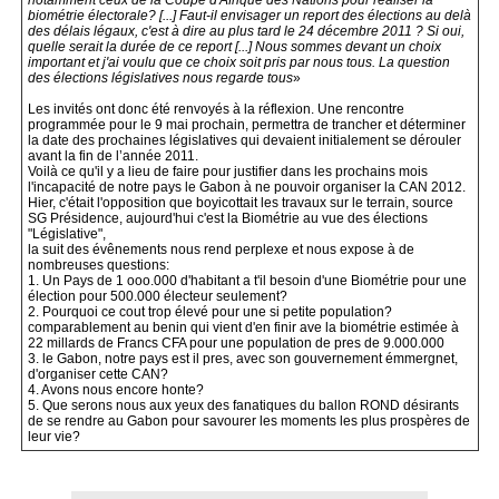
notamment ceux de la Coupe d'Afrique des Nations pour réaliser la
biométrie électorale? [...] Faut-il envisager un report des élections au delà
des délais légaux, c'est à dire au plus tard le 24 décembre 2011 ? Si oui,
quelle serait la durée de ce report [...] Nous sommes devant un choix
important et j'ai voulu que ce choix soit pris par nous tous. La question
des élections législatives nous regarde tous
»
Les invités ont donc été renvoyés à la réflexion. Une rencontre
programmée pour le 9 mai prochain, permettra de trancher et déterminer
la date des prochaines législatives qui devaient initialement se dérouler
avant la fin de l’année 2011.
Voilà ce qu'il y a lieu de faire pour justifier dans les prochains mois
l'incapacité de notre pays le Gabon à ne pouvoir organiser la CAN 2012.
Hier, c'était l'opposition que boyicottait les travaux sur le terrain, source
SG Présidence, aujourd'hui c'est la Biométrie au vue des élections
"Législative",
la suit des évênements nous rend perplexe et nous expose à de
nombreuses questions:
1. Un Pays de 1 ooo.000 d'habitant a t'il besoin d'une Biométrie pour une
élection pour 500.000 électeur seulement?
2. Pourquoi ce cout trop élevé pour une si petite population?
comparablement au benin qui vient d'en finir ave la biométrie estimée à
22 millards de Francs CFA pour une population de pres de 9.000.000
3. le Gabon, notre pays est il pres, avec son gouvernement émmergnet,
d'organiser cette CAN?
4. Avons nous encore honte?
5. Que serons nous aux yeux des fanatiques du ballon ROND désirants
de se rendre au Gabon pour savourer les moments les plus prospères de
leur vie?