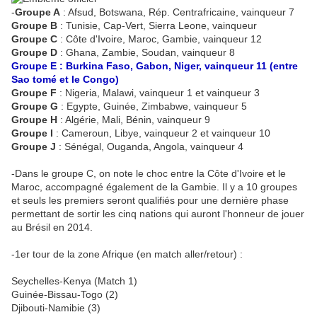
-
Groupe A
: Afsud, Botswana, Rép. Centrafricaine, vainqueur 7
Groupe B
: Tunisie, Cap-Vert, Sierra Leone, vainqueur
Groupe C
: Côte d'Ivoire, Maroc, Gambie, vainqueur 12
Groupe D
: Ghana, Zambie, Soudan, vainqueur 8
Groupe E : Burkina Faso, Gabon, Niger, vainqueur 11 (entre
Sao tomé et le Congo)
Groupe F
: Nigeria, Malawi, vainqueur 1 et vainqueur 3
Groupe G
: Egypte, Guinée, Zimbabwe, vainqueur 5
Groupe H
: Algérie, Mali, Bénin, vainqueur 9
Groupe I
: Cameroun, Libye, vainqueur 2 et vainqueur 10
Groupe J
: Sénégal, Ouganda, Angola, vainqueur 4
-Dans le groupe C, on note le choc entre la Côte d'Ivoire et le
Maroc, accompagné également de la Gambie. Il y a 10 groupes
et seuls les premiers seront qualifiés pour une dernière phase
permettant de sortir les cinq nations qui auront l'honneur de jouer
au Brésil en 2014.
-1er tour de la zone Afrique (en match aller/retour) :
Seychelles-Kenya (Match 1)
Guinée-Bissau-Togo (2)
Djibouti-Namibie (3)